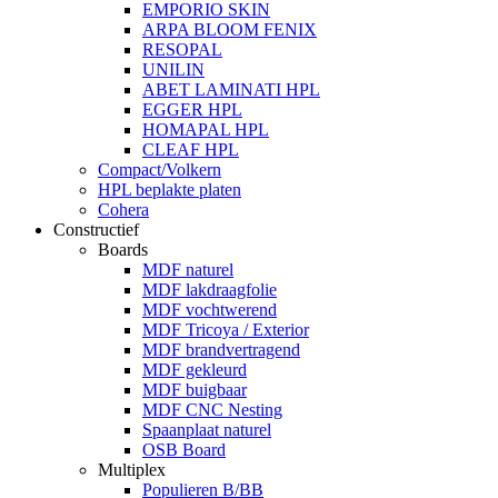
EMPORIO SKIN
ARPA BLOOM FENIX
RESOPAL
UNILIN
ABET LAMINATI HPL
EGGER HPL
HOMAPAL HPL
CLEAF HPL
Compact/Volkern
HPL beplakte platen
Cohera
Constructief
Boards
MDF naturel
MDF lakdraagfolie
MDF vochtwerend
MDF Tricoya / Exterior
MDF brandvertragend
MDF gekleurd
MDF buigbaar
MDF CNC Nesting
Spaanplaat naturel
OSB Board
Multiplex
Populieren B/BB