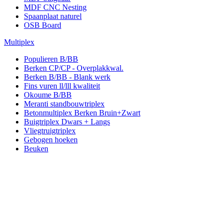
MDF CNC Nesting
Spaanplaat naturel
OSB Board
Multiplex
Populieren B/BB
Berken CP/CP - Overplakkwal.
Berken B/BB - Blank werk
Fins vuren ll/lll kwaliteit
Okoume B/BB
Meranti standbouwtriplex
Betonmultiplex Berken Bruin+Zwart
Buigtriplex Dwars + Langs
Vliegtruigtriplex
Gebogen hoeken
Beuken