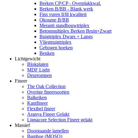
Berken CP/CP - Overplakkwal.
Berken B/BB - Blank werk
Fins vuren ll/lll kwaliteit
Okoume B/BB
Meranti standbouwtriplex
Betonmultiplex Berken Bruin+Zwart
Buigtriplex Dwars + Langs
Vliegtruigtriplex
Gebogen hoeken
Beuken
Lichtgewicht
Blokplaten
MDF Light
Deurrompen
Fineer
The Oak Collection
Overige fineersoorten
Balkeiken
Kantfineer
Flexibel fineer
Aranya Fineer Gelakt
Lignacore Selection Fineer gelakt
Massief
Doorgaande lamellen
Bamboe (MOSO)