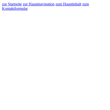
zur Startseite
zur Hauptnavigation
zum Hauptinhalt
zum
Kontaktformular