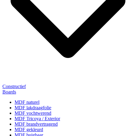
Constructief
Boards
MDF naturel
MDF lakdraagfolie
MDF vochtwerend
MDF Tricoya / Exterior
MDF brandvertragend
MDF gekleurd
MDF buigbaar