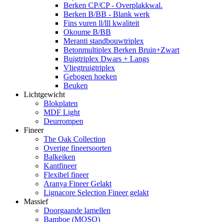
Berken CP/CP - Overplakkwal.
Berken B/BB - Blank werk
Fins vuren ll/lll kwaliteit
Okoume B/BB
Meranti standbouwtriplex
Betonmultiplex Berken Bruin+Zwart
Buigtriplex Dwars + Langs
Vliegtruigtriplex
Gebogen hoeken
Beuken
Lichtgewicht
Blokplaten
MDF Light
Deurrompen
Fineer
The Oak Collection
Overige fineersoorten
Balkeiken
Kantfineer
Flexibel fineer
Aranya Fineer Gelakt
Lignacore Selection Fineer gelakt
Massief
Doorgaande lamellen
Bamboe (MOSO)