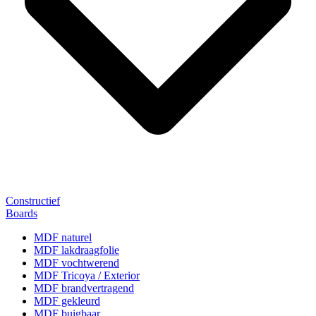
Constructief
Boards
MDF naturel
MDF lakdraagfolie
MDF vochtwerend
MDF Tricoya / Exterior
MDF brandvertragend
MDF gekleurd
MDF buigbaar