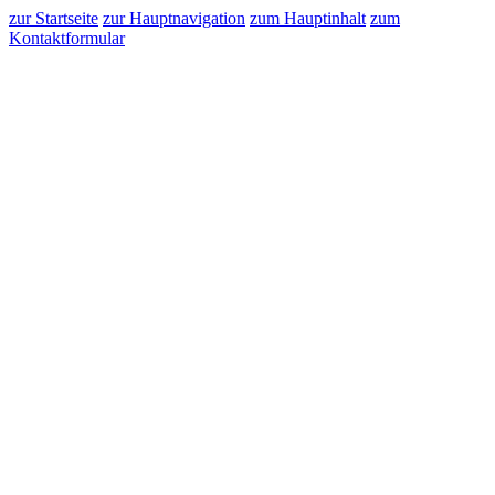
zur Startseite
zur Hauptnavigation
zum Hauptinhalt
zum
Kontaktformular