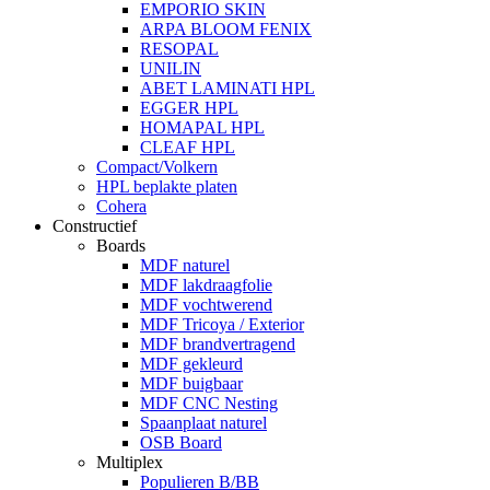
EMPORIO SKIN
ARPA BLOOM FENIX
RESOPAL
UNILIN
ABET LAMINATI HPL
EGGER HPL
HOMAPAL HPL
CLEAF HPL
Compact/Volkern
HPL beplakte platen
Cohera
Constructief
Boards
MDF naturel
MDF lakdraagfolie
MDF vochtwerend
MDF Tricoya / Exterior
MDF brandvertragend
MDF gekleurd
MDF buigbaar
MDF CNC Nesting
Spaanplaat naturel
OSB Board
Multiplex
Populieren B/BB