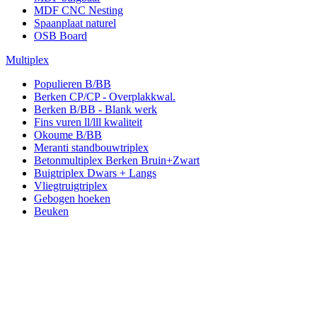
MDF CNC Nesting
Spaanplaat naturel
OSB Board
Multiplex
Populieren B/BB
Berken CP/CP - Overplakkwal.
Berken B/BB - Blank werk
Fins vuren ll/lll kwaliteit
Okoume B/BB
Meranti standbouwtriplex
Betonmultiplex Berken Bruin+Zwart
Buigtriplex Dwars + Langs
Vliegtruigtriplex
Gebogen hoeken
Beuken