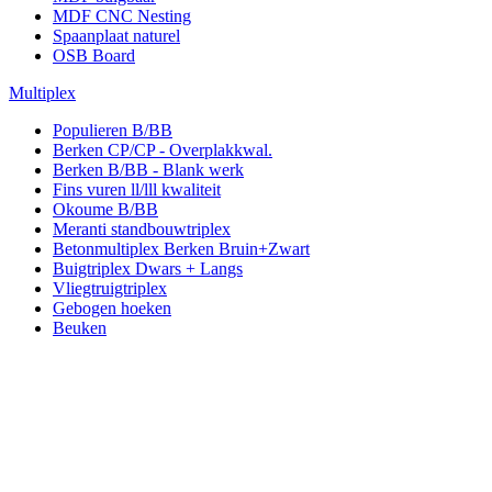
MDF CNC Nesting
Spaanplaat naturel
OSB Board
Multiplex
Populieren B/BB
Berken CP/CP - Overplakkwal.
Berken B/BB - Blank werk
Fins vuren ll/lll kwaliteit
Okoume B/BB
Meranti standbouwtriplex
Betonmultiplex Berken Bruin+Zwart
Buigtriplex Dwars + Langs
Vliegtruigtriplex
Gebogen hoeken
Beuken