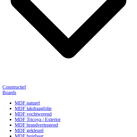
Constructief
Boards
MDF naturel
MDF lakdraagfolie
MDF vochtwerend
MDF Tricoya / Exterior
MDF brandvertragend
MDF gekleurd
MDF buigbaar