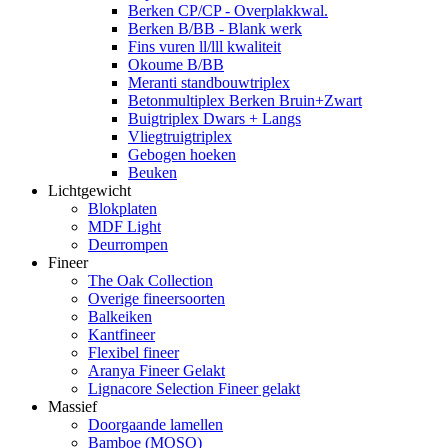
Berken CP/CP - Overplakkwal.
Berken B/BB - Blank werk
Fins vuren ll/lll kwaliteit
Okoume B/BB
Meranti standbouwtriplex
Betonmultiplex Berken Bruin+Zwart
Buigtriplex Dwars + Langs
Vliegtruigtriplex
Gebogen hoeken
Beuken
Lichtgewicht
Blokplaten
MDF Light
Deurrompen
Fineer
The Oak Collection
Overige fineersoorten
Balkeiken
Kantfineer
Flexibel fineer
Aranya Fineer Gelakt
Lignacore Selection Fineer gelakt
Massief
Doorgaande lamellen
Bamboe (MOSO)