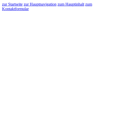
zur Startseite
zur Hauptnavigation
zum Hauptinhalt
zum
Kontaktformular