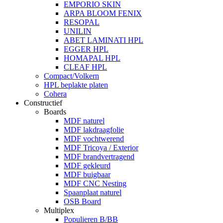
EMPORIO SKIN
ARPA BLOOM FENIX
RESOPAL
UNILIN
ABET LAMINATI HPL
EGGER HPL
HOMAPAL HPL
CLEAF HPL
Compact/Volkern
HPL beplakte platen
Cohera
Constructief
Boards
MDF naturel
MDF lakdraagfolie
MDF vochtwerend
MDF Tricoya / Exterior
MDF brandvertragend
MDF gekleurd
MDF buigbaar
MDF CNC Nesting
Spaanplaat naturel
OSB Board
Multiplex
Populieren B/BB