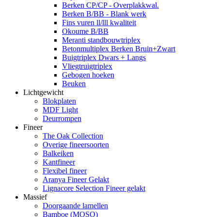
Berken CP/CP - Overplakkwal.
Berken B/BB - Blank werk
Fins vuren ll/lll kwaliteit
Okoume B/BB
Meranti standbouwtriplex
Betonmultiplex Berken Bruin+Zwart
Buigtriplex Dwars + Langs
Vliegtruigtriplex
Gebogen hoeken
Beuken
Lichtgewicht
Blokplaten
MDF Light
Deurrompen
Fineer
The Oak Collection
Overige fineersoorten
Balkeiken
Kantfineer
Flexibel fineer
Aranya Fineer Gelakt
Lignacore Selection Fineer gelakt
Massief
Doorgaande lamellen
Bamboe (MOSO)