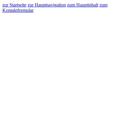
zur Startseite
zur Hauptnavigation
zum Hauptinhalt
zum
Kontaktformular