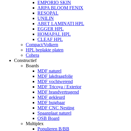
EMPORIO SKIN
ARPA BLOOM FENIX
RESOPAL
UNILIN
ABET LAMINATI HPL
EGGER HPL
HOMAPAL HPL
CLEAF HPL
Compact/Volkern
HPL beplakte platen
Cohera
Constructief
Boards
MDF naturel
MDF lakdraagfolie
MDF vochtwerend
MDF Tricoya / Exterior
MDF brandvertragend
MDF gekleurd
MDF buigbaar
MDF CNC Nesting
Spaanplaat naturel
OSB Board
Multiplex
Populieren B/BB