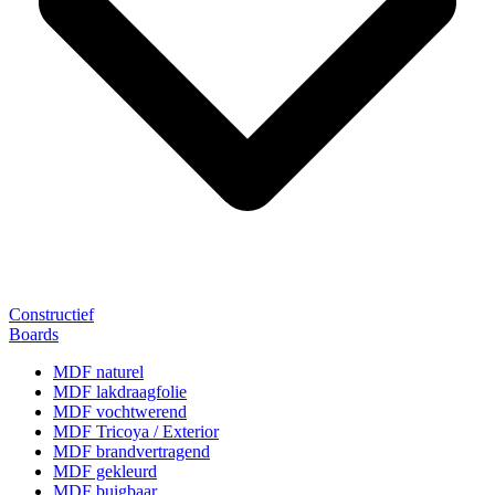
Constructief
Boards
MDF naturel
MDF lakdraagfolie
MDF vochtwerend
MDF Tricoya / Exterior
MDF brandvertragend
MDF gekleurd
MDF buigbaar