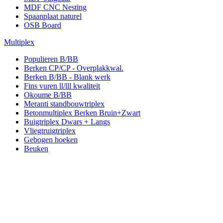
MDF CNC Nesting
Spaanplaat naturel
OSB Board
Multiplex
Populieren B/BB
Berken CP/CP - Overplakkwal.
Berken B/BB - Blank werk
Fins vuren ll/lll kwaliteit
Okoume B/BB
Meranti standbouwtriplex
Betonmultiplex Berken Bruin+Zwart
Buigtriplex Dwars + Langs
Vliegtruigtriplex
Gebogen hoeken
Beuken