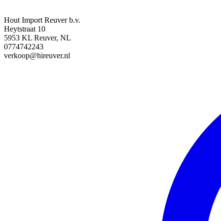
Hout Import Reuver b.v.
Heytstraat 10
5953 KL Reuver, NL
0774742243
verkoop@hireuver.nl