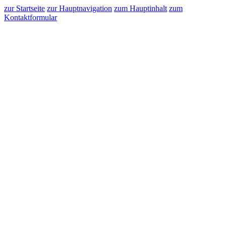
zur Startseite
zur Hauptnavigation
zum Hauptinhalt
zum
Kontaktformular