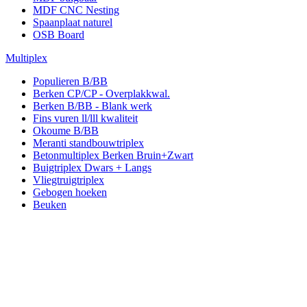
MDF CNC Nesting
Spaanplaat naturel
OSB Board
Multiplex
Populieren B/BB
Berken CP/CP - Overplakkwal.
Berken B/BB - Blank werk
Fins vuren ll/lll kwaliteit
Okoume B/BB
Meranti standbouwtriplex
Betonmultiplex Berken Bruin+Zwart
Buigtriplex Dwars + Langs
Vliegtruigtriplex
Gebogen hoeken
Beuken