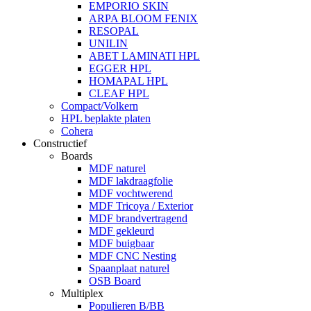
EMPORIO SKIN
ARPA BLOOM FENIX
RESOPAL
UNILIN
ABET LAMINATI HPL
EGGER HPL
HOMAPAL HPL
CLEAF HPL
Compact/Volkern
HPL beplakte platen
Cohera
Constructief
Boards
MDF naturel
MDF lakdraagfolie
MDF vochtwerend
MDF Tricoya / Exterior
MDF brandvertragend
MDF gekleurd
MDF buigbaar
MDF CNC Nesting
Spaanplaat naturel
OSB Board
Multiplex
Populieren B/BB