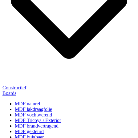
Constructief
Boards
MDF naturel
MDF lakdraagfolie
MDF vochtwerend
MDF Tricoya / Exterior
MDF brandvertragend
MDF gekleurd
MDF buigbaar