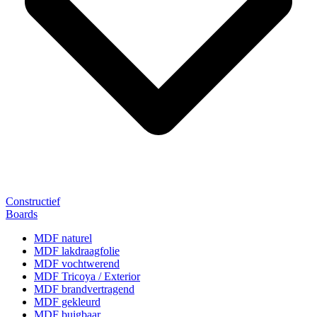
Constructief
Boards
MDF naturel
MDF lakdraagfolie
MDF vochtwerend
MDF Tricoya / Exterior
MDF brandvertragend
MDF gekleurd
MDF buigbaar