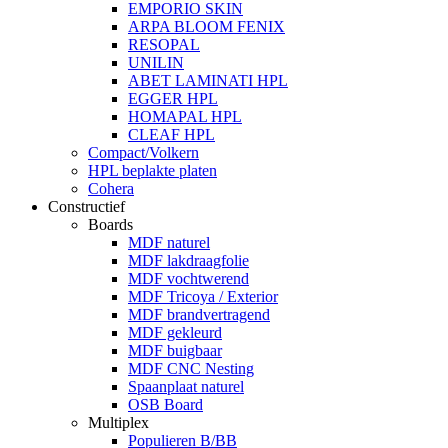
EMPORIO SKIN
ARPA BLOOM FENIX
RESOPAL
UNILIN
ABET LAMINATI HPL
EGGER HPL
HOMAPAL HPL
CLEAF HPL
Compact/Volkern
HPL beplakte platen
Cohera
Constructief
Boards
MDF naturel
MDF lakdraagfolie
MDF vochtwerend
MDF Tricoya / Exterior
MDF brandvertragend
MDF gekleurd
MDF buigbaar
MDF CNC Nesting
Spaanplaat naturel
OSB Board
Multiplex
Populieren B/BB