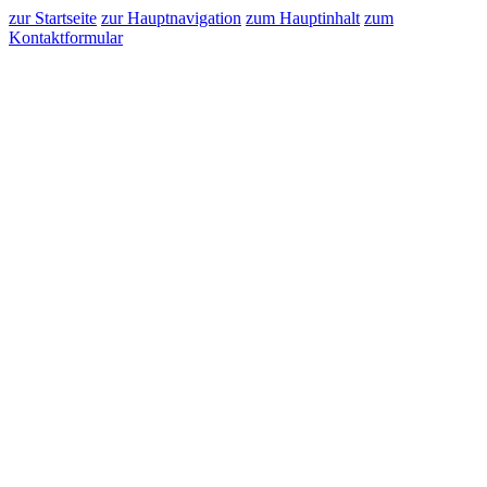
zur Startseite
zur Hauptnavigation
zum Hauptinhalt
zum
Kontaktformular