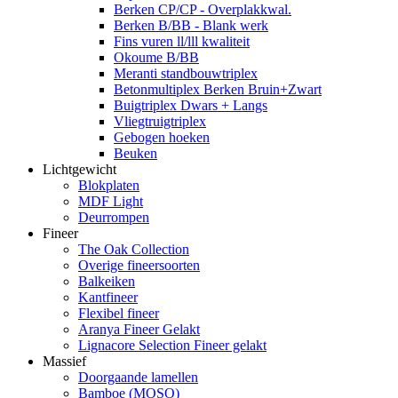
Berken CP/CP - Overplakkwal.
Berken B/BB - Blank werk
Fins vuren ll/lll kwaliteit
Okoume B/BB
Meranti standbouwtriplex
Betonmultiplex Berken Bruin+Zwart
Buigtriplex Dwars + Langs
Vliegtruigtriplex
Gebogen hoeken
Beuken
Lichtgewicht
Blokplaten
MDF Light
Deurrompen
Fineer
The Oak Collection
Overige fineersoorten
Balkeiken
Kantfineer
Flexibel fineer
Aranya Fineer Gelakt
Lignacore Selection Fineer gelakt
Massief
Doorgaande lamellen
Bamboe (MOSO)