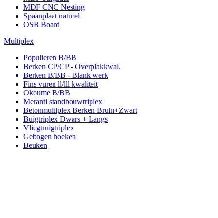
MDF CNC Nesting
Spaanplaat naturel
OSB Board
Multiplex
Populieren B/BB
Berken CP/CP - Overplakkwal.
Berken B/BB - Blank werk
Fins vuren ll/lll kwaliteit
Okoume B/BB
Meranti standbouwtriplex
Betonmultiplex Berken Bruin+Zwart
Buigtriplex Dwars + Langs
Vliegtruigtriplex
Gebogen hoeken
Beuken