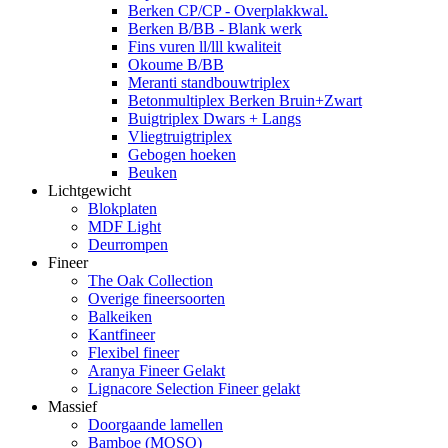
Berken CP/CP - Overplakkwal.
Berken B/BB - Blank werk
Fins vuren ll/lll kwaliteit
Okoume B/BB
Meranti standbouwtriplex
Betonmultiplex Berken Bruin+Zwart
Buigtriplex Dwars + Langs
Vliegtruigtriplex
Gebogen hoeken
Beuken
Lichtgewicht
Blokplaten
MDF Light
Deurrompen
Fineer
The Oak Collection
Overige fineersoorten
Balkeiken
Kantfineer
Flexibel fineer
Aranya Fineer Gelakt
Lignacore Selection Fineer gelakt
Massief
Doorgaande lamellen
Bamboe (MOSO)