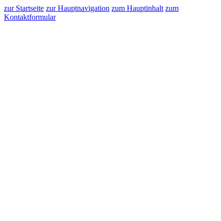
zur Startseite
zur Hauptnavigation
zum Hauptinhalt
zum
Kontaktformular