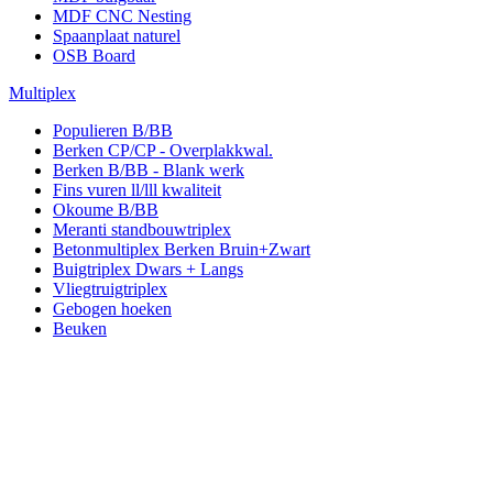
MDF CNC Nesting
Spaanplaat naturel
OSB Board
Multiplex
Populieren B/BB
Berken CP/CP - Overplakkwal.
Berken B/BB - Blank werk
Fins vuren ll/lll kwaliteit
Okoume B/BB
Meranti standbouwtriplex
Betonmultiplex Berken Bruin+Zwart
Buigtriplex Dwars + Langs
Vliegtruigtriplex
Gebogen hoeken
Beuken