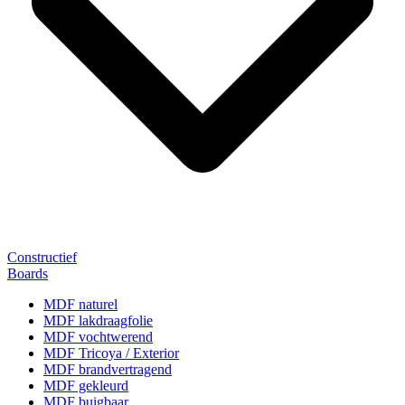
Constructief
Boards
MDF naturel
MDF lakdraagfolie
MDF vochtwerend
MDF Tricoya / Exterior
MDF brandvertragend
MDF gekleurd
MDF buigbaar