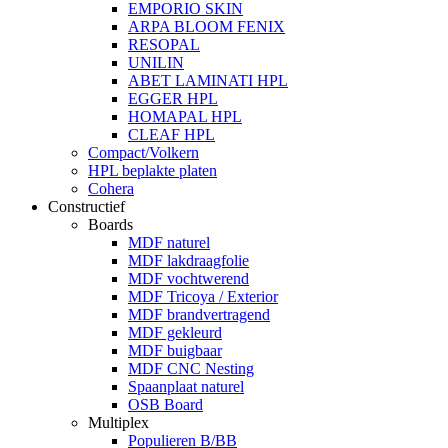
EMPORIO SKIN
ARPA BLOOM FENIX
RESOPAL
UNILIN
ABET LAMINATI HPL
EGGER HPL
HOMAPAL HPL
CLEAF HPL
Compact/Volkern
HPL beplakte platen
Cohera
Constructief
Boards
MDF naturel
MDF lakdraagfolie
MDF vochtwerend
MDF Tricoya / Exterior
MDF brandvertragend
MDF gekleurd
MDF buigbaar
MDF CNC Nesting
Spaanplaat naturel
OSB Board
Multiplex
Populieren B/BB