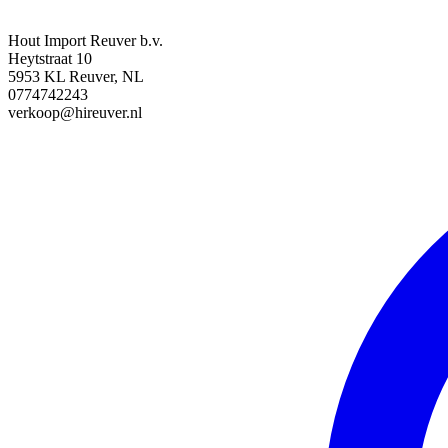
Hout Import Reuver b.v.
Heytstraat 10
5953 KL Reuver, NL
0774742243
verkoop@hireuver.nl