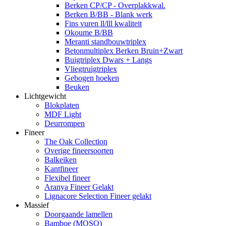
Berken CP/CP - Overplakkwal.
Berken B/BB - Blank werk
Fins vuren ll/lll kwaliteit
Okoume B/BB
Meranti standbouwtriplex
Betonmultiplex Berken Bruin+Zwart
Buigtriplex Dwars + Langs
Vliegtruigtriplex
Gebogen hoeken
Beuken
Lichtgewicht
Blokplaten
MDF Light
Deurrompen
Fineer
The Oak Collection
Overige fineersoorten
Balkeiken
Kantfineer
Flexibel fineer
Aranya Fineer Gelakt
Lignacore Selection Fineer gelakt
Massief
Doorgaande lamellen
Bamboe (MOSO)