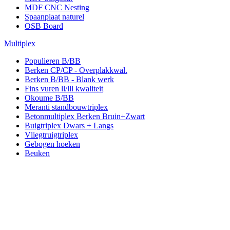
MDF CNC Nesting
Spaanplaat naturel
OSB Board
Multiplex
Populieren B/BB
Berken CP/CP - Overplakkwal.
Berken B/BB - Blank werk
Fins vuren ll/lll kwaliteit
Okoume B/BB
Meranti standbouwtriplex
Betonmultiplex Berken Bruin+Zwart
Buigtriplex Dwars + Langs
Vliegtruigtriplex
Gebogen hoeken
Beuken