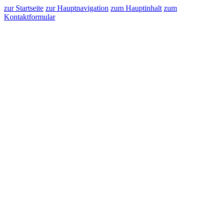
zur Startseite
zur Hauptnavigation
zum Hauptinhalt
zum
Kontaktformular