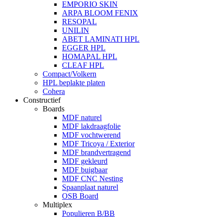
EMPORIO SKIN
ARPA BLOOM FENIX
RESOPAL
UNILIN
ABET LAMINATI HPL
EGGER HPL
HOMAPAL HPL
CLEAF HPL
Compact/Volkern
HPL beplakte platen
Cohera
Constructief
Boards
MDF naturel
MDF lakdraagfolie
MDF vochtwerend
MDF Tricoya / Exterior
MDF brandvertragend
MDF gekleurd
MDF buigbaar
MDF CNC Nesting
Spaanplaat naturel
OSB Board
Multiplex
Populieren B/BB