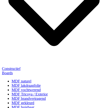
Constructief
Boards
MDF naturel
MDF lakdraagfolie
MDF vochtwerend
MDF Tricoya / Exterior
MDF brandvertragend
MDF gekleurd
MDF buigbaar