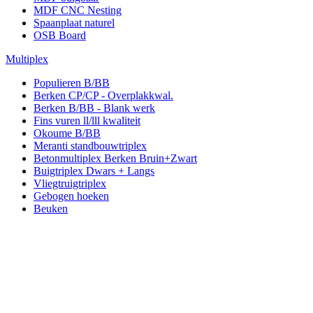
MDF CNC Nesting
Spaanplaat naturel
OSB Board
Multiplex
Populieren B/BB
Berken CP/CP - Overplakkwal.
Berken B/BB - Blank werk
Fins vuren ll/lll kwaliteit
Okoume B/BB
Meranti standbouwtriplex
Betonmultiplex Berken Bruin+Zwart
Buigtriplex Dwars + Langs
Vliegtruigtriplex
Gebogen hoeken
Beuken