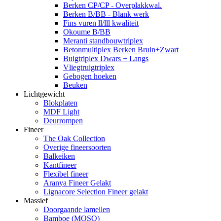
Berken CP/CP - Overplakkwal.
Berken B/BB - Blank werk
Fins vuren ll/lll kwaliteit
Okoume B/BB
Meranti standbouwtriplex
Betonmultiplex Berken Bruin+Zwart
Buigtriplex Dwars + Langs
Vliegtruigtriplex
Gebogen hoeken
Beuken
Lichtgewicht
Blokplaten
MDF Light
Deurrompen
Fineer
The Oak Collection
Overige fineersoorten
Balkeiken
Kantfineer
Flexibel fineer
Aranya Fineer Gelakt
Lignacore Selection Fineer gelakt
Massief
Doorgaande lamellen
Bamboe (MOSO)