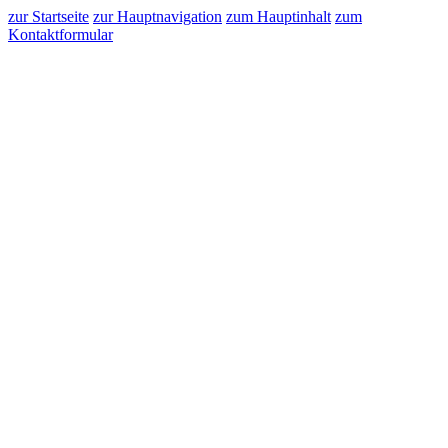
zur Startseite
zur Hauptnavigation
zum Hauptinhalt
zum
Kontaktformular