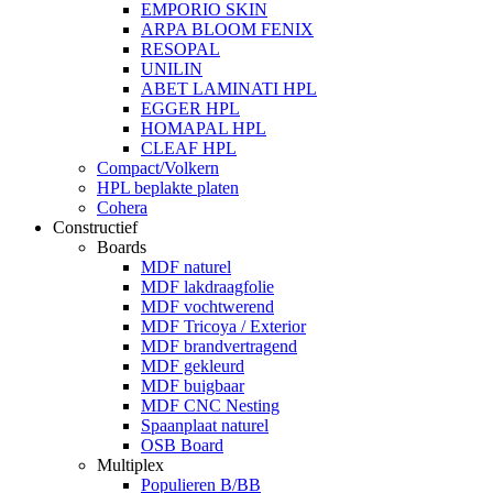
EMPORIO SKIN
ARPA BLOOM FENIX
RESOPAL
UNILIN
ABET LAMINATI HPL
EGGER HPL
HOMAPAL HPL
CLEAF HPL
Compact/Volkern
HPL beplakte platen
Cohera
Constructief
Boards
MDF naturel
MDF lakdraagfolie
MDF vochtwerend
MDF Tricoya / Exterior
MDF brandvertragend
MDF gekleurd
MDF buigbaar
MDF CNC Nesting
Spaanplaat naturel
OSB Board
Multiplex
Populieren B/BB