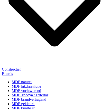
Constructief
Boards
MDF naturel
MDF lakdraagfolie
MDF vochtwerend
MDF Tricoya / Exterior
MDF brandvertragend
MDF gekleurd
MDF buigbaar