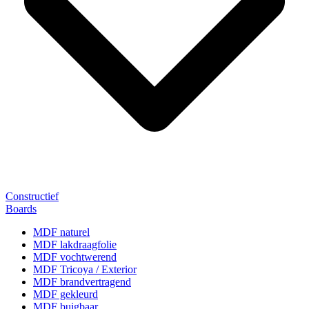
Constructief
Boards
MDF naturel
MDF lakdraagfolie
MDF vochtwerend
MDF Tricoya / Exterior
MDF brandvertragend
MDF gekleurd
MDF buigbaar