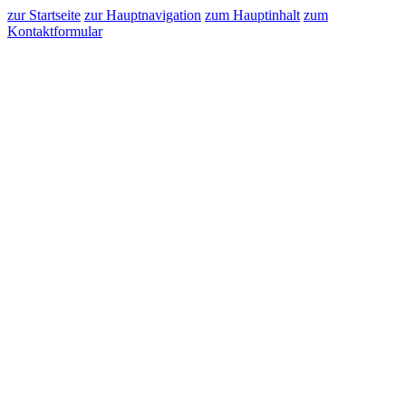
zur Startseite
zur Hauptnavigation
zum Hauptinhalt
zum
Kontaktformular