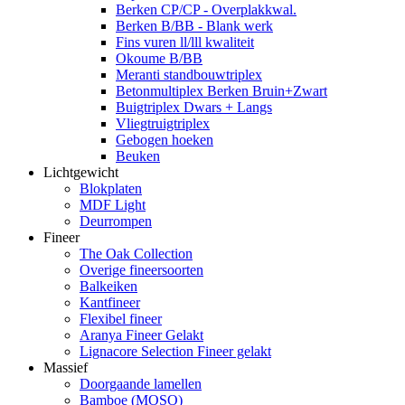
Berken CP/CP - Overplakkwal.
Berken B/BB - Blank werk
Fins vuren ll/lll kwaliteit
Okoume B/BB
Meranti standbouwtriplex
Betonmultiplex Berken Bruin+Zwart
Buigtriplex Dwars + Langs
Vliegtruigtriplex
Gebogen hoeken
Beuken
Lichtgewicht
Blokplaten
MDF Light
Deurrompen
Fineer
The Oak Collection
Overige fineersoorten
Balkeiken
Kantfineer
Flexibel fineer
Aranya Fineer Gelakt
Lignacore Selection Fineer gelakt
Massief
Doorgaande lamellen
Bamboe (MOSO)