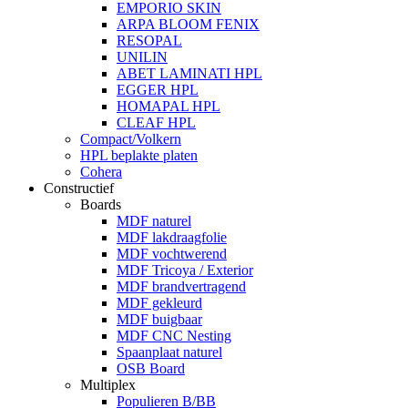
EMPORIO SKIN
ARPA BLOOM FENIX
RESOPAL
UNILIN
ABET LAMINATI HPL
EGGER HPL
HOMAPAL HPL
CLEAF HPL
Compact/Volkern
HPL beplakte platen
Cohera
Constructief
Boards
MDF naturel
MDF lakdraagfolie
MDF vochtwerend
MDF Tricoya / Exterior
MDF brandvertragend
MDF gekleurd
MDF buigbaar
MDF CNC Nesting
Spaanplaat naturel
OSB Board
Multiplex
Populieren B/BB