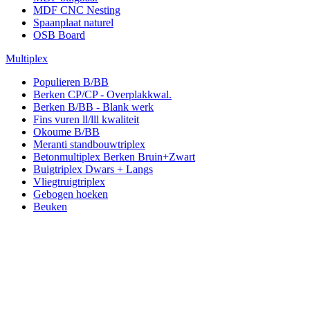
MDF CNC Nesting
Spaanplaat naturel
OSB Board
Multiplex
Populieren B/BB
Berken CP/CP - Overplakkwal.
Berken B/BB - Blank werk
Fins vuren ll/lll kwaliteit
Okoume B/BB
Meranti standbouwtriplex
Betonmultiplex Berken Bruin+Zwart
Buigtriplex Dwars + Langs
Vliegtruigtriplex
Gebogen hoeken
Beuken