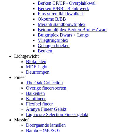
Berken CP/CP - Overplakkwal.
Berken B/BB - Blank werk
Fins vuren ll/lll kwaliteit
Okoume B/BB
Meranti standbouwtriplex
Betonmultiplex Berken Bruin+Zwart
Buigtriplex Dwars + Langs
Vliegtruigtriplex
Gebogen hoeken
Beuken
Lichtgewicht
Blokplaten
MDF Light
Deurrompen
Fineer
The Oak Collection
Overige fineersoorten
Balkeiken
Kantfineer
Flexibel fineer
Aranya Fineer Gelakt
Lignacore Selection Fineer gelakt
Massief
Doorgaande lamellen
Bamboe (MOSO)