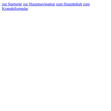
zur Startseite
zur Hauptnavigation
zum Hauptinhalt
zum
Kontaktformular