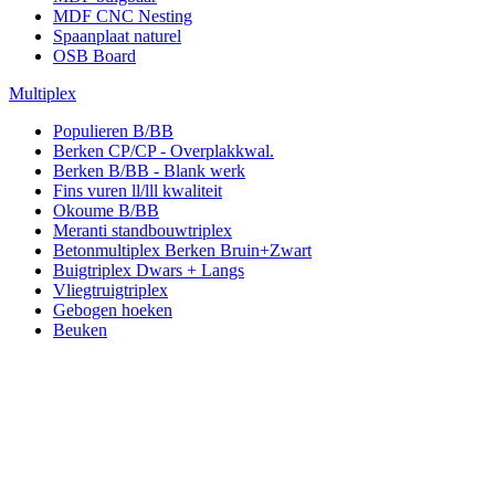
MDF CNC Nesting
Spaanplaat naturel
OSB Board
Multiplex
Populieren B/BB
Berken CP/CP - Overplakkwal.
Berken B/BB - Blank werk
Fins vuren ll/lll kwaliteit
Okoume B/BB
Meranti standbouwtriplex
Betonmultiplex Berken Bruin+Zwart
Buigtriplex Dwars + Langs
Vliegtruigtriplex
Gebogen hoeken
Beuken