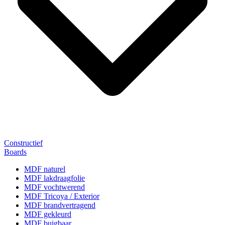
Constructief
Boards
MDF naturel
MDF lakdraagfolie
MDF vochtwerend
MDF Tricoya / Exterior
MDF brandvertragend
MDF gekleurd
MDF buigbaar