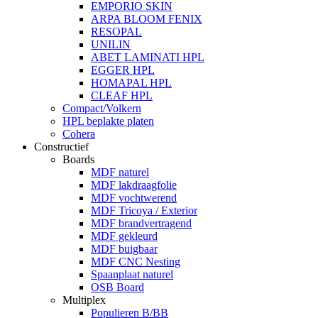
EMPORIO SKIN
ARPA BLOOM FENIX
RESOPAL
UNILIN
ABET LAMINATI HPL
EGGER HPL
HOMAPAL HPL
CLEAF HPL
Compact/Volkern
HPL beplakte platen
Cohera
Constructief
Boards
MDF naturel
MDF lakdraagfolie
MDF vochtwerend
MDF Tricoya / Exterior
MDF brandvertragend
MDF gekleurd
MDF buigbaar
MDF CNC Nesting
Spaanplaat naturel
OSB Board
Multiplex
Populieren B/BB