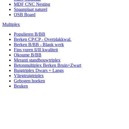
MDF CNC Nesting
Spaanplaat naturel
OSB Board
Multiplex
Populieren B/BB
Berken CP/CP - Overplakkwal.
Berken B/BB - Blank werk
Fins vuren ll/lll kwaliteit
Okoume B/BB
Meranti standbouwtriplex
Betonmultiplex Berken Bruin+Zwart
Buigtriplex Dwars + Langs
Vliegtruigtriplex
Gebogen hoeken
Beuken