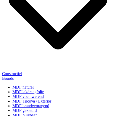
Constructief
Boards
MDF naturel
MDF lakdraagfolie
MDF vochtwerend
MDF Tricoya / Exterior
MDF brandvertragend
MDF gekleurd
MDF buigbaar