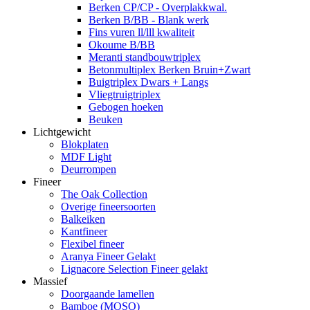
Berken CP/CP - Overplakkwal.
Berken B/BB - Blank werk
Fins vuren ll/lll kwaliteit
Okoume B/BB
Meranti standbouwtriplex
Betonmultiplex Berken Bruin+Zwart
Buigtriplex Dwars + Langs
Vliegtruigtriplex
Gebogen hoeken
Beuken
Lichtgewicht
Blokplaten
MDF Light
Deurrompen
Fineer
The Oak Collection
Overige fineersoorten
Balkeiken
Kantfineer
Flexibel fineer
Aranya Fineer Gelakt
Lignacore Selection Fineer gelakt
Massief
Doorgaande lamellen
Bamboe (MOSO)