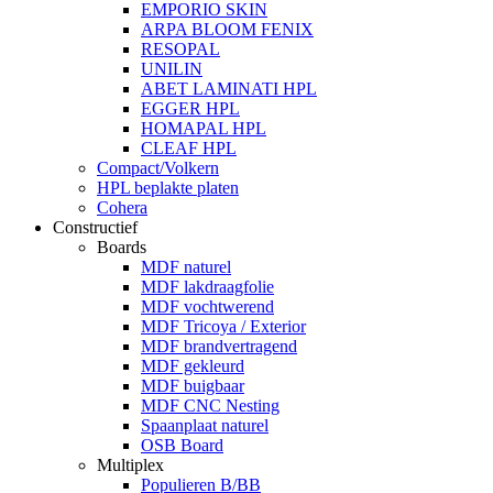
EMPORIO SKIN
ARPA BLOOM FENIX
RESOPAL
UNILIN
ABET LAMINATI HPL
EGGER HPL
HOMAPAL HPL
CLEAF HPL
Compact/Volkern
HPL beplakte platen
Cohera
Constructief
Boards
MDF naturel
MDF lakdraagfolie
MDF vochtwerend
MDF Tricoya / Exterior
MDF brandvertragend
MDF gekleurd
MDF buigbaar
MDF CNC Nesting
Spaanplaat naturel
OSB Board
Multiplex
Populieren B/BB