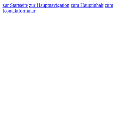
zur Startseite
zur Hauptnavigation
zum Hauptinhalt
zum
Kontaktformular