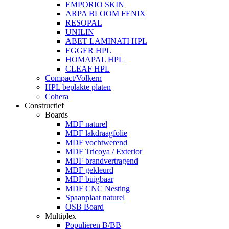
EMPORIO SKIN
ARPA BLOOM FENIX
RESOPAL
UNILIN
ABET LAMINATI HPL
EGGER HPL
HOMAPAL HPL
CLEAF HPL
Compact/Volkern
HPL beplakte platen
Cohera
Constructief
Boards
MDF naturel
MDF lakdraagfolie
MDF vochtwerend
MDF Tricoya / Exterior
MDF brandvertragend
MDF gekleurd
MDF buigbaar
MDF CNC Nesting
Spaanplaat naturel
OSB Board
Multiplex
Populieren B/BB