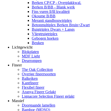
Berken CP/CP - Overplakkwal.
Berken B/BB - Blank werk
Fins vuren ll/lll kwaliteit
Okoume B/BB
Meranti standbouwtriplex
Betonmultiplex Berken Bruin+Zwart
Buigtriplex Dwars + Langs
Vliegtruigtriplex
Gebogen hoeken
Beuken
Lichtgewicht
Blokplaten
MDF Light
Deurrompen
Fineer
The Oak Collection
Overige fineersoorten
Balkeiken
Kantfineer
Flexibel fineer
Aranya Fineer Gelakt
Lignacore Selection Fineer gelakt
Massief
Doorgaande lamellen
Bamboe (MOSO)