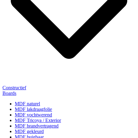
Constructief
Boards
MDF naturel
MDF lakdraagfolie
MDF vochtwerend
MDF Tricoya / Exterior
MDF brandvertragend
MDF gekleurd
MDF buigbaar