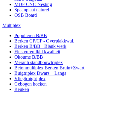
MDF CNC Nesting
Spaanplaat naturel
OSB Board
Multiplex
Populieren B/BB
Berken CP/CP - Overplakkwal.
Berken B/BB - Blank werk
Fins vuren ll/lll kwaliteit
Okoume B/BB
Meranti standbouwtriplex
Betonmultiplex Berken Bruin+Zwart
Buigtriplex Dwars + Langs
Vliegtruigtriplex
Gebogen hoeken
Beuken