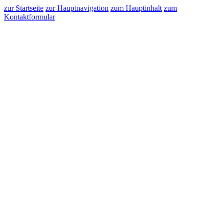
zur Startseite
zur Hauptnavigation
zum Hauptinhalt
zum
Kontaktformular