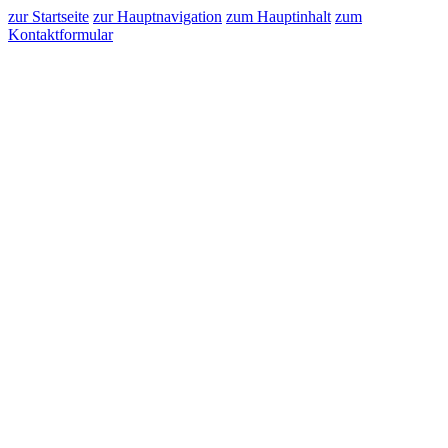
zur Startseite
zur Hauptnavigation
zum Hauptinhalt
zum
Kontaktformular