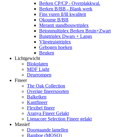
Berken CP/CP - Overplakkwal.
Berken B/BB - Blank werk
Fins vuren ll/lll kwaliteit
Okoume B/BB
Meranti standbouwtriplex
Betonmultiplex Berken Bruin+Zwart
Buigtriplex Dwars + Langs
Vliegtruigtriplex
Gebogen hoeken
Beuken
Lichtgewicht
Blokplaten
MDF Light
Deurrompen
Fineer
The Oak Collection
Overige fineersoorten
Balkeiken
Kantfineer
Flexibel fineer
Aranya Fineer Gelakt
Lignacore Selection Fineer gelakt
Massief
Doorgaande lamellen
Bamboe (MOSO)