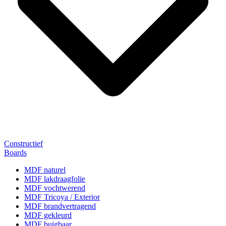
Constructief
Boards
MDF naturel
MDF lakdraagfolie
MDF vochtwerend
MDF Tricoya / Exterior
MDF brandvertragend
MDF gekleurd
MDF buigbaar