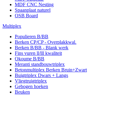
MDF CNC Nesting
Spaanplaat naturel
OSB Board
Multiplex
Populieren B/BB
Berken CP/CP - Overplakkwal.
Berken B/BB - Blank werk
Fins vuren ll/lll kwaliteit
Okoume B/BB
Meranti standbouwtriplex
Betonmultiplex Berken Bruin+Zwart
Buigtriplex Dwars + Langs
Vliegtruigtriplex
Gebogen hoeken
Beuken