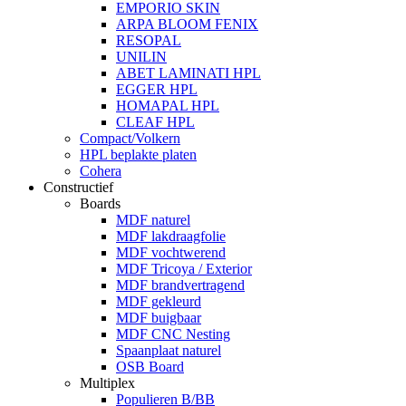
EMPORIO SKIN
ARPA BLOOM FENIX
RESOPAL
UNILIN
ABET LAMINATI HPL
EGGER HPL
HOMAPAL HPL
CLEAF HPL
Compact/Volkern
HPL beplakte platen
Cohera
Constructief
Boards
MDF naturel
MDF lakdraagfolie
MDF vochtwerend
MDF Tricoya / Exterior
MDF brandvertragend
MDF gekleurd
MDF buigbaar
MDF CNC Nesting
Spaanplaat naturel
OSB Board
Multiplex
Populieren B/BB