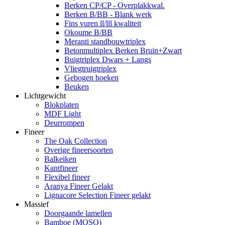
Berken CP/CP - Overplakkwal.
Berken B/BB - Blank werk
Fins vuren ll/lll kwaliteit
Okoume B/BB
Meranti standbouwtriplex
Betonmultiplex Berken Bruin+Zwart
Buigtriplex Dwars + Langs
Vliegtruigtriplex
Gebogen hoeken
Beuken
Lichtgewicht
Blokplaten
MDF Light
Deurrompen
Fineer
The Oak Collection
Overige fineersoorten
Balkeiken
Kantfineer
Flexibel fineer
Aranya Fineer Gelakt
Lignacore Selection Fineer gelakt
Massief
Doorgaande lamellen
Bamboe (MOSO)