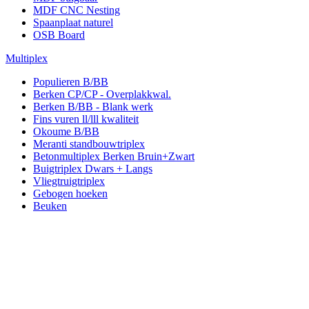
MDF CNC Nesting
Spaanplaat naturel
OSB Board
Multiplex
Populieren B/BB
Berken CP/CP - Overplakkwal.
Berken B/BB - Blank werk
Fins vuren ll/lll kwaliteit
Okoume B/BB
Meranti standbouwtriplex
Betonmultiplex Berken Bruin+Zwart
Buigtriplex Dwars + Langs
Vliegtruigtriplex
Gebogen hoeken
Beuken