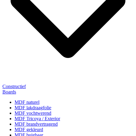
Constructief
Boards
MDF naturel
MDF lakdraagfolie
MDF vochtwerend
MDF Tricoya / Exterior
MDF brandvertragend
MDF gekleurd
MDF buigbaar