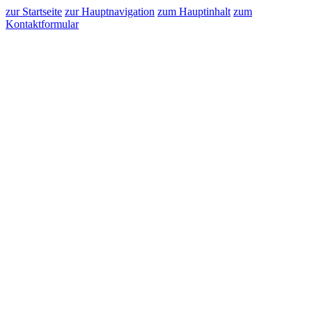
zur Startseite
zur Hauptnavigation
zum Hauptinhalt
zum
Kontaktformular