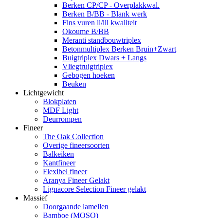
Berken CP/CP - Overplakkwal.
Berken B/BB - Blank werk
Fins vuren ll/lll kwaliteit
Okoume B/BB
Meranti standbouwtriplex
Betonmultiplex Berken Bruin+Zwart
Buigtriplex Dwars + Langs
Vliegtruigtriplex
Gebogen hoeken
Beuken
Lichtgewicht
Blokplaten
MDF Light
Deurrompen
Fineer
The Oak Collection
Overige fineersoorten
Balkeiken
Kantfineer
Flexibel fineer
Aranya Fineer Gelakt
Lignacore Selection Fineer gelakt
Massief
Doorgaande lamellen
Bamboe (MOSO)