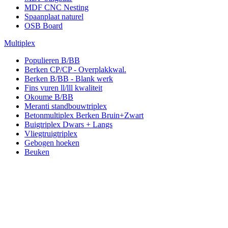
MDF CNC Nesting
Spaanplaat naturel
OSB Board
Multiplex
Populieren B/BB
Berken CP/CP - Overplakkwal.
Berken B/BB - Blank werk
Fins vuren ll/lll kwaliteit
Okoume B/BB
Meranti standbouwtriplex
Betonmultiplex Berken Bruin+Zwart
Buigtriplex Dwars + Langs
Vliegtruigtriplex
Gebogen hoeken
Beuken