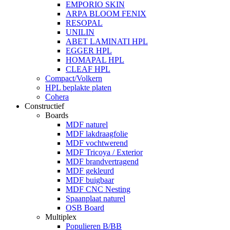
EMPORIO SKIN
ARPA BLOOM FENIX
RESOPAL
UNILIN
ABET LAMINATI HPL
EGGER HPL
HOMAPAL HPL
CLEAF HPL
Compact/Volkern
HPL beplakte platen
Cohera
Constructief
Boards
MDF naturel
MDF lakdraagfolie
MDF vochtwerend
MDF Tricoya / Exterior
MDF brandvertragend
MDF gekleurd
MDF buigbaar
MDF CNC Nesting
Spaanplaat naturel
OSB Board
Multiplex
Populieren B/BB