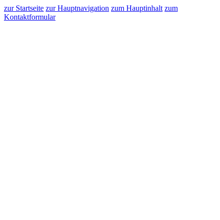
zur Startseite
zur Hauptnavigation
zum Hauptinhalt
zum
Kontaktformular