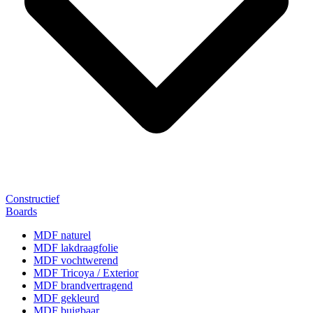
Constructief
Boards
MDF naturel
MDF lakdraagfolie
MDF vochtwerend
MDF Tricoya / Exterior
MDF brandvertragend
MDF gekleurd
MDF buigbaar