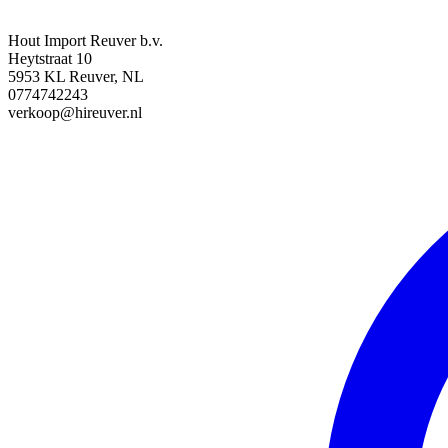
Hout Import Reuver b.v.
Heytstraat 10
5953 KL Reuver, NL
0774742243
verkoop@hireuver.nl