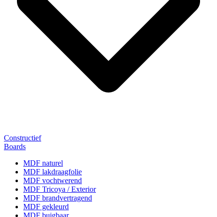
Constructief
Boards
MDF naturel
MDF lakdraagfolie
MDF vochtwerend
MDF Tricoya / Exterior
MDF brandvertragend
MDF gekleurd
MDF buigbaar