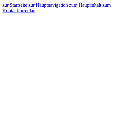
zur Startseite
zur Hauptnavigation
zum Hauptinhalt
zum
Kontaktformular