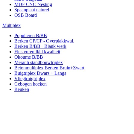
MDF CNC Nesting
Spaanplaat naturel
OSB Board
Multiplex
Populieren B/BB
Berken CP/CP - Overplakkwal.
Berken B/BB - Blank werk
Fins vuren ll/lll kwaliteit
Okoume B/BB
Meranti standbouwtriplex
Betonmultiplex Berken Bruin+Zwart
Buigtriplex Dwars + Langs
Vliegtruigtriplex
Gebogen hoeken
Beuken