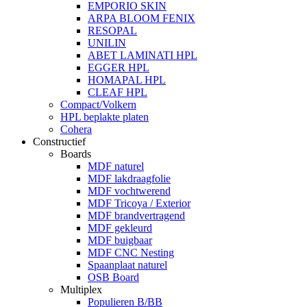
EMPORIO SKIN
ARPA BLOOM FENIX
RESOPAL
UNILIN
ABET LAMINATI HPL
EGGER HPL
HOMAPAL HPL
CLEAF HPL
Compact/Volkern
HPL beplakte platen
Cohera
Constructief
Boards
MDF naturel
MDF lakdraagfolie
MDF vochtwerend
MDF Tricoya / Exterior
MDF brandvertragend
MDF gekleurd
MDF buigbaar
MDF CNC Nesting
Spaanplaat naturel
OSB Board
Multiplex
Populieren B/BB