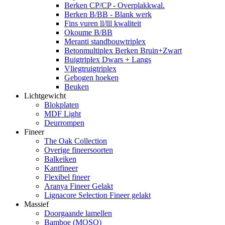
Berken CP/CP - Overplakkwal.
Berken B/BB - Blank werk
Fins vuren ll/lll kwaliteit
Okoume B/BB
Meranti standbouwtriplex
Betonmultiplex Berken Bruin+Zwart
Buigtriplex Dwars + Langs
Vliegtruigtriplex
Gebogen hoeken
Beuken
Lichtgewicht
Blokplaten
MDF Light
Deurrompen
Fineer
The Oak Collection
Overige fineersoorten
Balkeiken
Kantfineer
Flexibel fineer
Aranya Fineer Gelakt
Lignacore Selection Fineer gelakt
Massief
Doorgaande lamellen
Bamboe (MOSO)