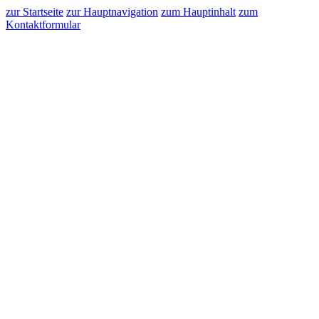
zur Startseite
zur Hauptnavigation
zum Hauptinhalt
zum
Kontaktformular