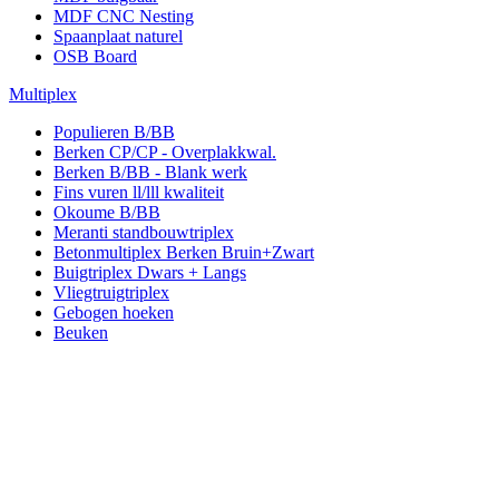
MDF CNC Nesting
Spaanplaat naturel
OSB Board
Multiplex
Populieren B/BB
Berken CP/CP - Overplakkwal.
Berken B/BB - Blank werk
Fins vuren ll/lll kwaliteit
Okoume B/BB
Meranti standbouwtriplex
Betonmultiplex Berken Bruin+Zwart
Buigtriplex Dwars + Langs
Vliegtruigtriplex
Gebogen hoeken
Beuken