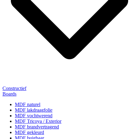
Constructief
Boards
MDF naturel
MDF lakdraagfolie
MDF vochtwerend
MDF Tricoya / Exterior
MDF brandvertragend
MDF gekleurd
MDF buigbaar