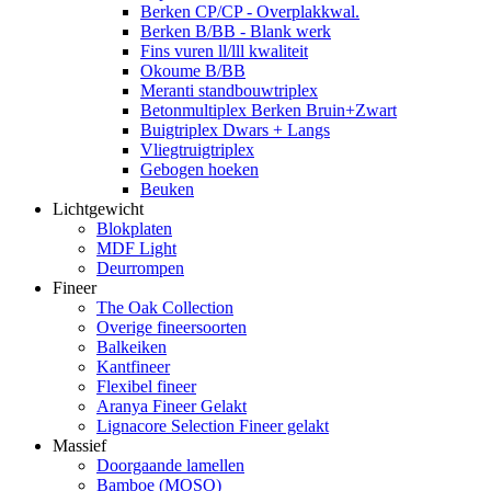
Berken CP/CP - Overplakkwal.
Berken B/BB - Blank werk
Fins vuren ll/lll kwaliteit
Okoume B/BB
Meranti standbouwtriplex
Betonmultiplex Berken Bruin+Zwart
Buigtriplex Dwars + Langs
Vliegtruigtriplex
Gebogen hoeken
Beuken
Lichtgewicht
Blokplaten
MDF Light
Deurrompen
Fineer
The Oak Collection
Overige fineersoorten
Balkeiken
Kantfineer
Flexibel fineer
Aranya Fineer Gelakt
Lignacore Selection Fineer gelakt
Massief
Doorgaande lamellen
Bamboe (MOSO)