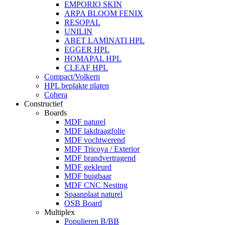
EMPORIO SKIN
ARPA BLOOM FENIX
RESOPAL
UNILIN
ABET LAMINATI HPL
EGGER HPL
HOMAPAL HPL
CLEAF HPL
Compact/Volkern
HPL beplakte platen
Cohera
Constructief
Boards
MDF naturel
MDF lakdraagfolie
MDF vochtwerend
MDF Tricoya / Exterior
MDF brandvertragend
MDF gekleurd
MDF buigbaar
MDF CNC Nesting
Spaanplaat naturel
OSB Board
Multiplex
Populieren B/BB