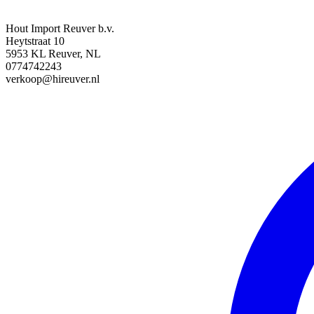
Hout Import Reuver b.v.
Heytstraat 10
5953 KL Reuver, NL
0774742243
verkoop@hireuver.nl