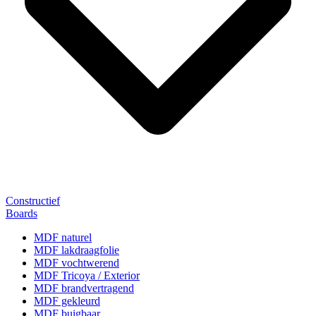
Constructief
Boards
MDF naturel
MDF lakdraagfolie
MDF vochtwerend
MDF Tricoya / Exterior
MDF brandvertragend
MDF gekleurd
MDF buigbaar