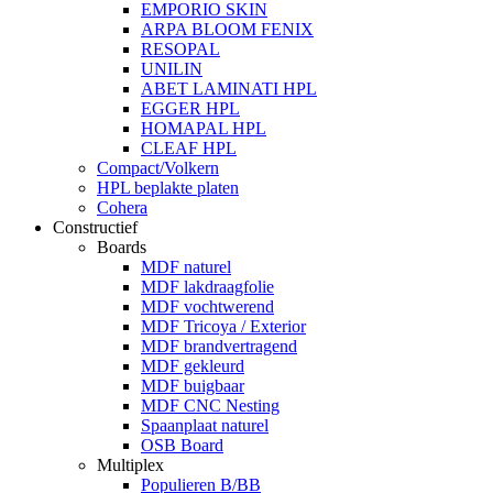
EMPORIO SKIN
ARPA BLOOM FENIX
RESOPAL
UNILIN
ABET LAMINATI HPL
EGGER HPL
HOMAPAL HPL
CLEAF HPL
Compact/Volkern
HPL beplakte platen
Cohera
Constructief
Boards
MDF naturel
MDF lakdraagfolie
MDF vochtwerend
MDF Tricoya / Exterior
MDF brandvertragend
MDF gekleurd
MDF buigbaar
MDF CNC Nesting
Spaanplaat naturel
OSB Board
Multiplex
Populieren B/BB