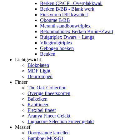
Berken CP/CP - Overplakkwal.
Berken B/BB - Blank werk
Fins vuren ll/lll kwaliteit
Okoume B/BB
Meranti standbouwtriplex
Betonmultiplex Berken Bruin+Zwart
Buigtriplex Dwars + Langs
Vliegtruigtriplex
Gebogen hoeken
Beuken
Lichtgewicht
Blokplaten
MDF Light
Deurrompen
Fineer
The Oak Collection
Overige fineersoorten
Balkeiken
Kantfineer
Flexibel fineer
Aranya Fineer Gelakt
Lignacore Selection Fineer gelakt
Massief
Doorgaande lamellen
Bamboe (MOSO)