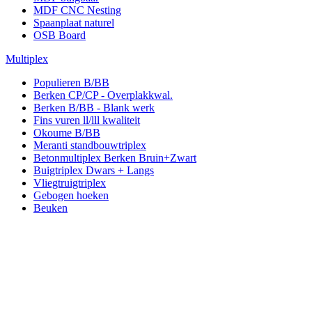
MDF CNC Nesting
Spaanplaat naturel
OSB Board
Multiplex
Populieren B/BB
Berken CP/CP - Overplakkwal.
Berken B/BB - Blank werk
Fins vuren ll/lll kwaliteit
Okoume B/BB
Meranti standbouwtriplex
Betonmultiplex Berken Bruin+Zwart
Buigtriplex Dwars + Langs
Vliegtruigtriplex
Gebogen hoeken
Beuken