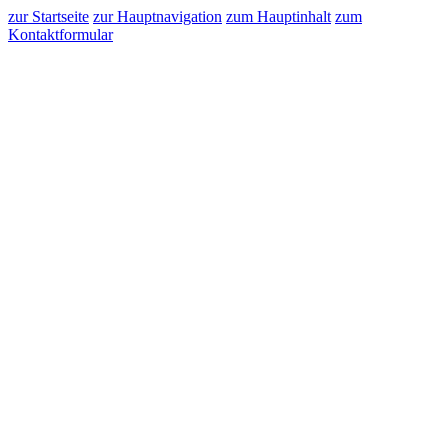
zur Startseite
zur Hauptnavigation
zum Hauptinhalt
zum
Kontaktformular