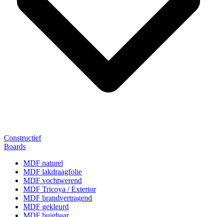
Constructief
Boards
MDF naturel
MDF lakdraagfolie
MDF vochtwerend
MDF Tricoya / Exterior
MDF brandvertragend
MDF gekleurd
MDF buigbaar