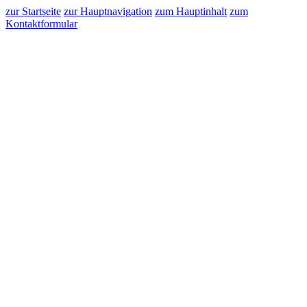
zur Startseite
zur Hauptnavigation
zum Hauptinhalt
zum
Kontaktformular