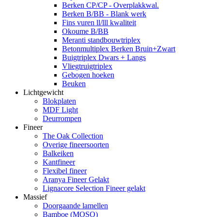
Berken CP/CP - Overplakkwal.
Berken B/BB - Blank werk
Fins vuren ll/lll kwaliteit
Okoume B/BB
Meranti standbouwtriplex
Betonmultiplex Berken Bruin+Zwart
Buigtriplex Dwars + Langs
Vliegtruigtriplex
Gebogen hoeken
Beuken
Lichtgewicht
Blokplaten
MDF Light
Deurrompen
Fineer
The Oak Collection
Overige fineersoorten
Balkeiken
Kantfineer
Flexibel fineer
Aranya Fineer Gelakt
Lignacore Selection Fineer gelakt
Massief
Doorgaande lamellen
Bamboe (MOSO)