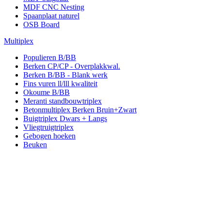
MDF CNC Nesting
Spaanplaat naturel
OSB Board
Multiplex
Populieren B/BB
Berken CP/CP - Overplakkwal.
Berken B/BB - Blank werk
Fins vuren ll/lll kwaliteit
Okoume B/BB
Meranti standbouwtriplex
Betonmultiplex Berken Bruin+Zwart
Buigtriplex Dwars + Langs
Vliegtruigtriplex
Gebogen hoeken
Beuken