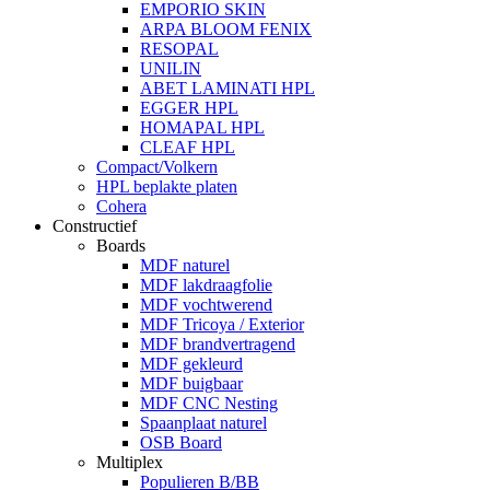
EMPORIO SKIN
ARPA BLOOM FENIX
RESOPAL
UNILIN
ABET LAMINATI HPL
EGGER HPL
HOMAPAL HPL
CLEAF HPL
Compact/Volkern
HPL beplakte platen
Cohera
Constructief
Boards
MDF naturel
MDF lakdraagfolie
MDF vochtwerend
MDF Tricoya / Exterior
MDF brandvertragend
MDF gekleurd
MDF buigbaar
MDF CNC Nesting
Spaanplaat naturel
OSB Board
Multiplex
Populieren B/BB