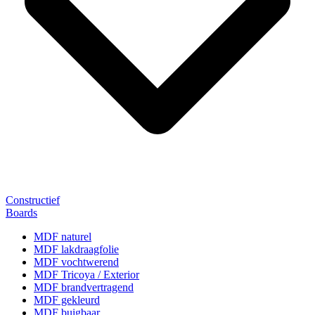
Constructief
Boards
MDF naturel
MDF lakdraagfolie
MDF vochtwerend
MDF Tricoya / Exterior
MDF brandvertragend
MDF gekleurd
MDF buigbaar