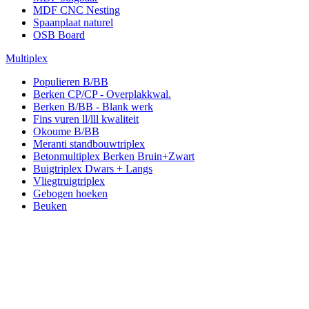
MDF CNC Nesting
Spaanplaat naturel
OSB Board
Multiplex
Populieren B/BB
Berken CP/CP - Overplakkwal.
Berken B/BB - Blank werk
Fins vuren ll/lll kwaliteit
Okoume B/BB
Meranti standbouwtriplex
Betonmultiplex Berken Bruin+Zwart
Buigtriplex Dwars + Langs
Vliegtruigtriplex
Gebogen hoeken
Beuken