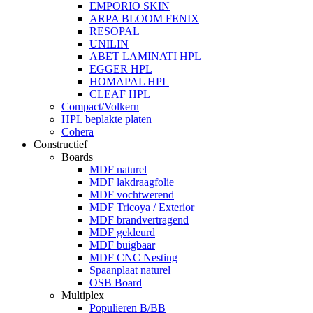
EMPORIO SKIN
ARPA BLOOM FENIX
RESOPAL
UNILIN
ABET LAMINATI HPL
EGGER HPL
HOMAPAL HPL
CLEAF HPL
Compact/Volkern
HPL beplakte platen
Cohera
Constructief
Boards
MDF naturel
MDF lakdraagfolie
MDF vochtwerend
MDF Tricoya / Exterior
MDF brandvertragend
MDF gekleurd
MDF buigbaar
MDF CNC Nesting
Spaanplaat naturel
OSB Board
Multiplex
Populieren B/BB