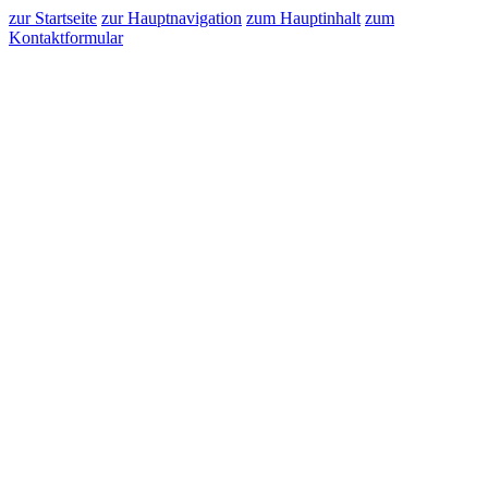
zur Startseite
zur Hauptnavigation
zum Hauptinhalt
zum
Kontaktformular