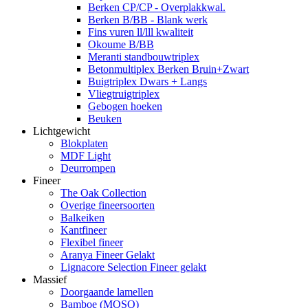
Berken CP/CP - Overplakkwal.
Berken B/BB - Blank werk
Fins vuren ll/lll kwaliteit
Okoume B/BB
Meranti standbouwtriplex
Betonmultiplex Berken Bruin+Zwart
Buigtriplex Dwars + Langs
Vliegtruigtriplex
Gebogen hoeken
Beuken
Lichtgewicht
Blokplaten
MDF Light
Deurrompen
Fineer
The Oak Collection
Overige fineersoorten
Balkeiken
Kantfineer
Flexibel fineer
Aranya Fineer Gelakt
Lignacore Selection Fineer gelakt
Massief
Doorgaande lamellen
Bamboe (MOSO)