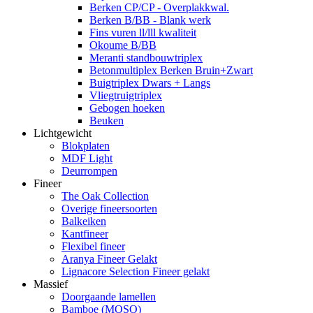
Berken CP/CP - Overplakkwal.
Berken B/BB - Blank werk
Fins vuren ll/lll kwaliteit
Okoume B/BB
Meranti standbouwtriplex
Betonmultiplex Berken Bruin+Zwart
Buigtriplex Dwars + Langs
Vliegtruigtriplex
Gebogen hoeken
Beuken
Lichtgewicht
Blokplaten
MDF Light
Deurrompen
Fineer
The Oak Collection
Overige fineersoorten
Balkeiken
Kantfineer
Flexibel fineer
Aranya Fineer Gelakt
Lignacore Selection Fineer gelakt
Massief
Doorgaande lamellen
Bamboe (MOSO)