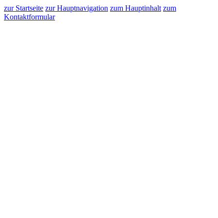
zur Startseite
zur Hauptnavigation
zum Hauptinhalt
zum
Kontaktformular