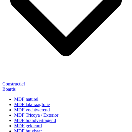
Constructief
Boards
MDF naturel
MDF lakdraagfolie
MDF vochtwerend
MDF Tricoya / Exterior
MDF brandvertragend
MDF gekleurd
MDF buigbaar