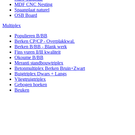
MDF CNC Nesting
Spaanplaat naturel
OSB Board
Multiplex
Populieren B/BB
Berken CP/CP - Overplakkwal.
Berken B/BB - Blank werk
Fins vuren ll/lll kwaliteit
Okoume B/BB
Meranti standbouwtriplex
Betonmultiplex Berken Bruin+Zwart
Buigtriplex Dwars + Langs
Vliegtruigtriplex
Gebogen hoeken
Beuken