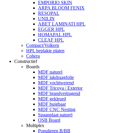
EMPORIO SKIN
ARPA BLOOM FENIX
RESOPAL
UNILIN
ABET LAMINATI HPL
EGGER HPL
HOMAPAL HPL
CLEAF HPL
Compact/Volkern
HPL beplakte platen
Cohera
Constructief
Boards
MDF naturel
MDF lakdraagfolie
MDF vochtwerend
MDF Tricoya / Exterior
MDF brandvertragend
MDF gekleurd
MDF buigbaar
MDF CNC Nesting
Spaanplaat naturel
OSB Board
Multiplex
Populieren B/BB