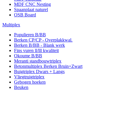
MDF CNC Nesting
Spaanplaat naturel
OSB Board
Multiplex
Populieren B/BB
Berken CP/CP - Overplakkwal.
Berken B/BB - Blank werk
Fins vuren ll/lll kwaliteit
Okoume B/BB
Meranti standbouwtriplex
Betonmultiplex Berken Bruin+Zwart
Buigtriplex Dwars + Langs
Vliegtruigtriplex
Gebogen hoeken
Beuken