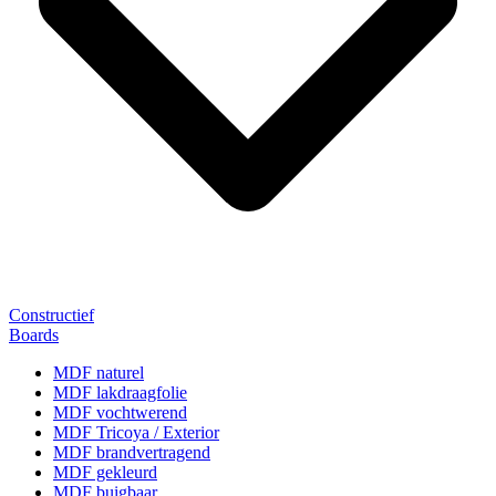
Constructief
Boards
MDF naturel
MDF lakdraagfolie
MDF vochtwerend
MDF Tricoya / Exterior
MDF brandvertragend
MDF gekleurd
MDF buigbaar