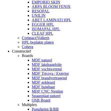
EMPORIO SKIN
ARPA BLOOM FENIX
RESOPAL
UNILIN
ABET LAMINATI HPL
EGGER HPL
HOMAPAL HPL
CLEAF HPL
Compact/Volkern
HPL beplakte platen
Cohera
Constructief
Boards
MDF naturel
MDF lakdraagfolie
MDF vochtwerend
MDF Tricoya / Exterior
MDF brandvertragend
MDF gekleurd
MDF buigbaar
MDF CNC Nesting
Spaanplaat naturel
OSB Board
Multiplex
Populieren B/BB