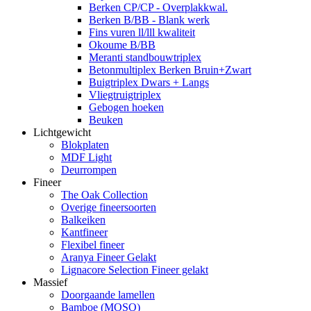
Berken CP/CP - Overplakkwal.
Berken B/BB - Blank werk
Fins vuren ll/lll kwaliteit
Okoume B/BB
Meranti standbouwtriplex
Betonmultiplex Berken Bruin+Zwart
Buigtriplex Dwars + Langs
Vliegtruigtriplex
Gebogen hoeken
Beuken
Lichtgewicht
Blokplaten
MDF Light
Deurrompen
Fineer
The Oak Collection
Overige fineersoorten
Balkeiken
Kantfineer
Flexibel fineer
Aranya Fineer Gelakt
Lignacore Selection Fineer gelakt
Massief
Doorgaande lamellen
Bamboe (MOSO)