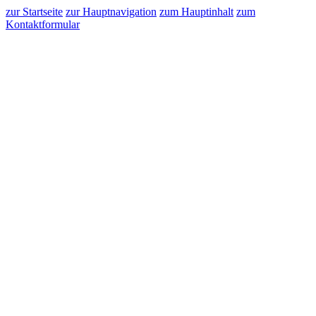
zur Startseite
zur Hauptnavigation
zum Hauptinhalt
zum
Kontaktformular