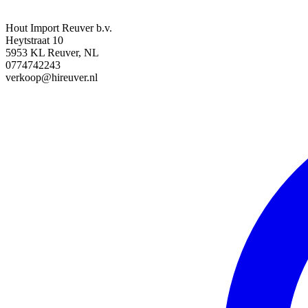
Hout Import Reuver b.v.
Heytstraat 10
5953 KL Reuver, NL
0774742243
verkoop@hireuver.nl