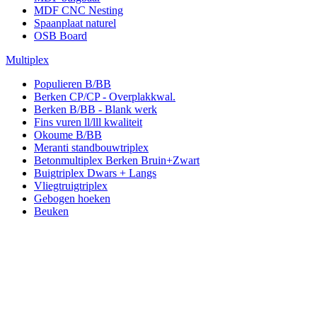
MDF CNC Nesting
Spaanplaat naturel
OSB Board
Multiplex
Populieren B/BB
Berken CP/CP - Overplakkwal.
Berken B/BB - Blank werk
Fins vuren ll/lll kwaliteit
Okoume B/BB
Meranti standbouwtriplex
Betonmultiplex Berken Bruin+Zwart
Buigtriplex Dwars + Langs
Vliegtruigtriplex
Gebogen hoeken
Beuken