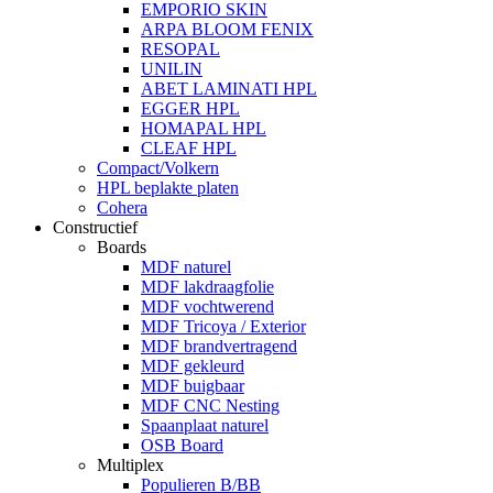
EMPORIO SKIN
ARPA BLOOM FENIX
RESOPAL
UNILIN
ABET LAMINATI HPL
EGGER HPL
HOMAPAL HPL
CLEAF HPL
Compact/Volkern
HPL beplakte platen
Cohera
Constructief
Boards
MDF naturel
MDF lakdraagfolie
MDF vochtwerend
MDF Tricoya / Exterior
MDF brandvertragend
MDF gekleurd
MDF buigbaar
MDF CNC Nesting
Spaanplaat naturel
OSB Board
Multiplex
Populieren B/BB