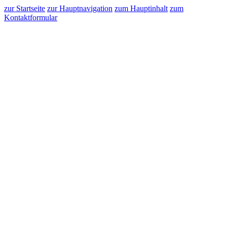
zur Startseite
zur Hauptnavigation
zum Hauptinhalt
zum
Kontaktformular