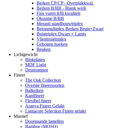
Berken CP/CP - Overplakkwal.
Berken B/BB - Blank werk
Fins vuren ll/lll kwaliteit
Okoume B/BB
Meranti standbouwtriplex
Betonmultiplex Berken Bruin+Zwart
Buigtriplex Dwars + Langs
Vliegtruigtriplex
Gebogen hoeken
Beuken
Lichtgewicht
Blokplaten
MDF Light
Deurrompen
Fineer
The Oak Collection
Overige fineersoorten
Balkeiken
Kantfineer
Flexibel fineer
Aranya Fineer Gelakt
Lignacore Selection Fineer gelakt
Massief
Doorgaande lamellen
Bamboe (MOSO)