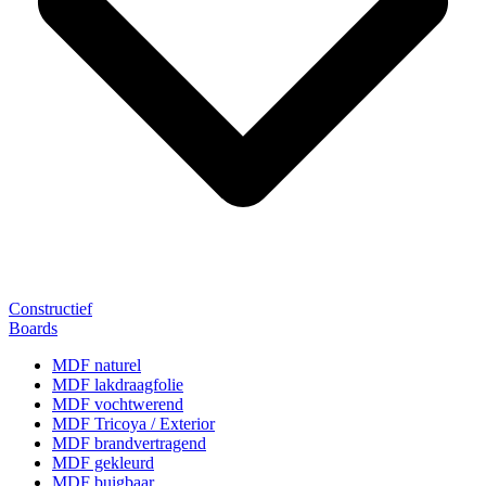
Constructief
Boards
MDF naturel
MDF lakdraagfolie
MDF vochtwerend
MDF Tricoya / Exterior
MDF brandvertragend
MDF gekleurd
MDF buigbaar