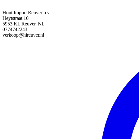
Hout Import Reuver b.v.
Heytstraat 10
5953 KL Reuver, NL
0774742243
verkoop@hireuver.nl