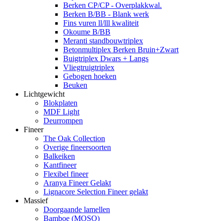
Berken CP/CP - Overplakkwal.
Berken B/BB - Blank werk
Fins vuren ll/lll kwaliteit
Okoume B/BB
Meranti standbouwtriplex
Betonmultiplex Berken Bruin+Zwart
Buigtriplex Dwars + Langs
Vliegtruigtriplex
Gebogen hoeken
Beuken
Lichtgewicht
Blokplaten
MDF Light
Deurrompen
Fineer
The Oak Collection
Overige fineersoorten
Balkeiken
Kantfineer
Flexibel fineer
Aranya Fineer Gelakt
Lignacore Selection Fineer gelakt
Massief
Doorgaande lamellen
Bamboe (MOSO)