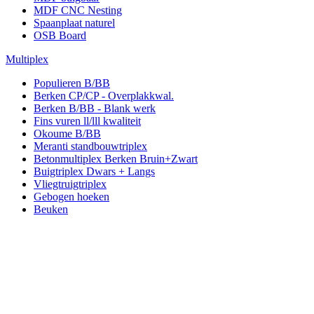
MDF CNC Nesting
Spaanplaat naturel
OSB Board
Multiplex
Populieren B/BB
Berken CP/CP - Overplakkwal.
Berken B/BB - Blank werk
Fins vuren ll/lll kwaliteit
Okoume B/BB
Meranti standbouwtriplex
Betonmultiplex Berken Bruin+Zwart
Buigtriplex Dwars + Langs
Vliegtruigtriplex
Gebogen hoeken
Beuken