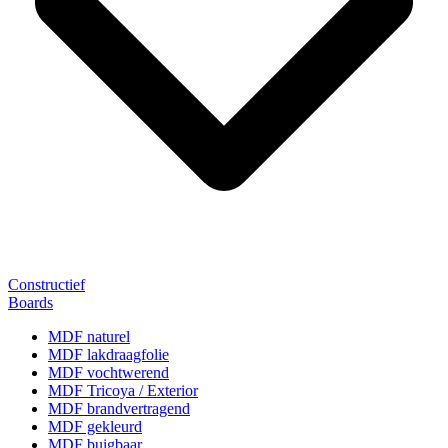
Constructief
Boards
MDF naturel
MDF lakdraagfolie
MDF vochtwerend
MDF Tricoya / Exterior
MDF brandvertragend
MDF gekleurd
MDF buigbaar