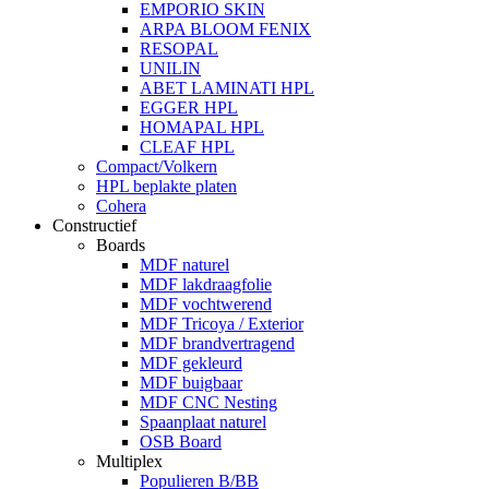
EMPORIO SKIN
ARPA BLOOM FENIX
RESOPAL
UNILIN
ABET LAMINATI HPL
EGGER HPL
HOMAPAL HPL
CLEAF HPL
Compact/Volkern
HPL beplakte platen
Cohera
Constructief
Boards
MDF naturel
MDF lakdraagfolie
MDF vochtwerend
MDF Tricoya / Exterior
MDF brandvertragend
MDF gekleurd
MDF buigbaar
MDF CNC Nesting
Spaanplaat naturel
OSB Board
Multiplex
Populieren B/BB