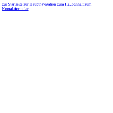
zur Startseite
zur Hauptnavigation
zum Hauptinhalt
zum
Kontaktformular