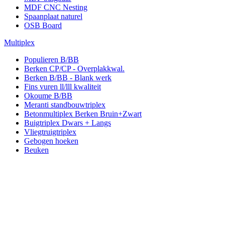
MDF CNC Nesting
Spaanplaat naturel
OSB Board
Multiplex
Populieren B/BB
Berken CP/CP - Overplakkwal.
Berken B/BB - Blank werk
Fins vuren ll/lll kwaliteit
Okoume B/BB
Meranti standbouwtriplex
Betonmultiplex Berken Bruin+Zwart
Buigtriplex Dwars + Langs
Vliegtruigtriplex
Gebogen hoeken
Beuken