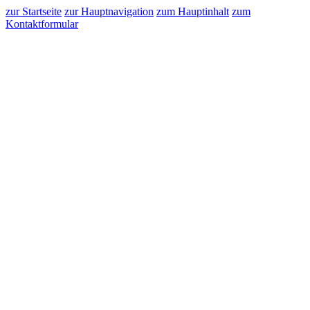
zur Startseite
zur Hauptnavigation
zum Hauptinhalt
zum
Kontaktformular