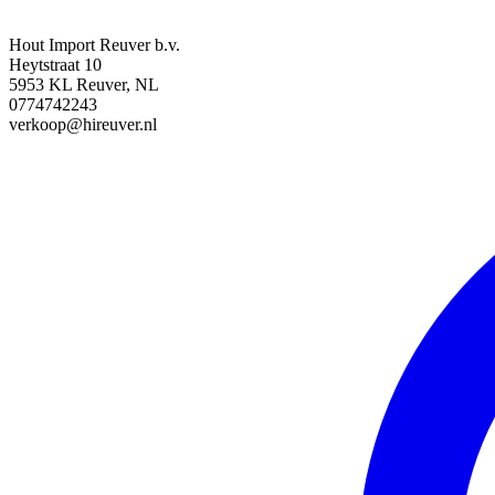
Hout Import Reuver b.v.
Heytstraat 10
5953 KL Reuver, NL
0774742243
verkoop@hireuver.nl