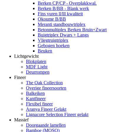
Berken CP/CP - Overplakkwal.
Berken B/BB - Blank werk
Fins vuren ll/lll kwaliteit
Okoume B/BB
Meranti standbouwtriplex
Betonmultiplex Berken Bruin+Zwart
Buigtriplex Dwars + Langs
Vliegtruigtriplex
Gebogen hoeken
Beuken
Lichtgewicht
Blokplaten
MDF Light
Deurrompen
Fineer
The Oak Collection
Overige fineersoorten
Balkeiken
Kantfineer
Flexibel fineer
Aranya Fineer Gelakt
Lignacore Selection Fineer gelakt
Massief
Doorgaande lamellen
Bamboe (MOSO)