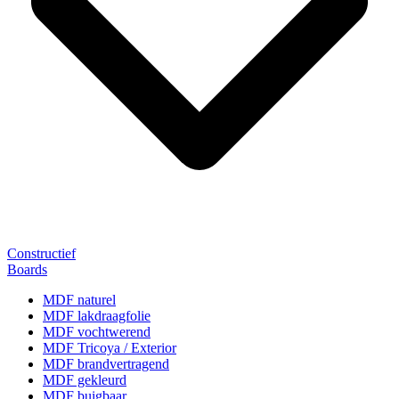
Constructief
Boards
MDF naturel
MDF lakdraagfolie
MDF vochtwerend
MDF Tricoya / Exterior
MDF brandvertragend
MDF gekleurd
MDF buigbaar