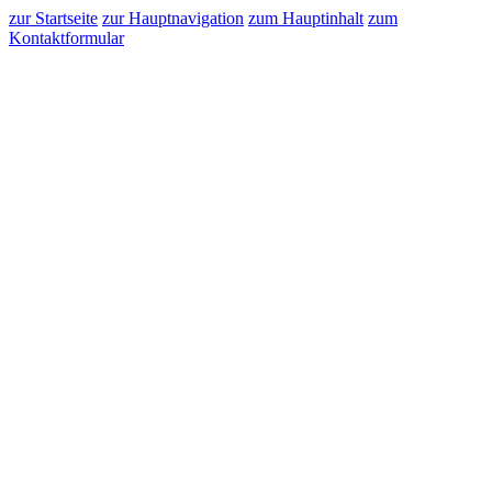
zur Startseite
zur Hauptnavigation
zum Hauptinhalt
zum
Kontaktformular