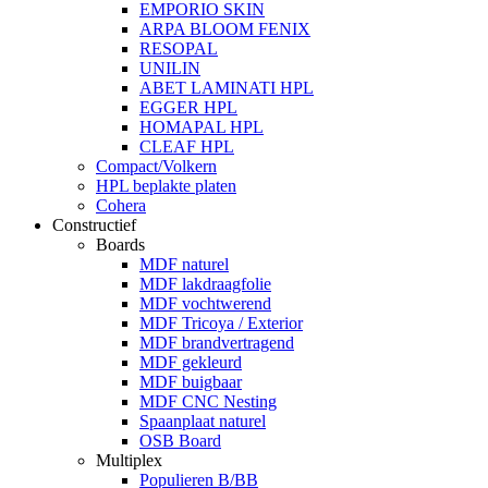
EMPORIO SKIN
ARPA BLOOM FENIX
RESOPAL
UNILIN
ABET LAMINATI HPL
EGGER HPL
HOMAPAL HPL
CLEAF HPL
Compact/Volkern
HPL beplakte platen
Cohera
Constructief
Boards
MDF naturel
MDF lakdraagfolie
MDF vochtwerend
MDF Tricoya / Exterior
MDF brandvertragend
MDF gekleurd
MDF buigbaar
MDF CNC Nesting
Spaanplaat naturel
OSB Board
Multiplex
Populieren B/BB