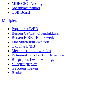
MDF CNC Nesting
Spaanplaat naturel
OSB Board
Multiplex
Populieren B/BB
Berken CP/CP - Overplakkwal.
Berken B/BB - Blank werk
Fins vuren ll/lll kwaliteit
Okoume B/BB
Meranti standbouwtriplex
Betonmultiplex Berken Bruin+Zwart
Buigtriplex Dwars + Langs
Vliegtruigtriplex
Gebogen hoeken
Beuken