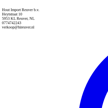
Hout Import Reuver b.v.
Heytstraat 10
5953 KL Reuver, NL
0774742243
verkoop@hireuver.nl