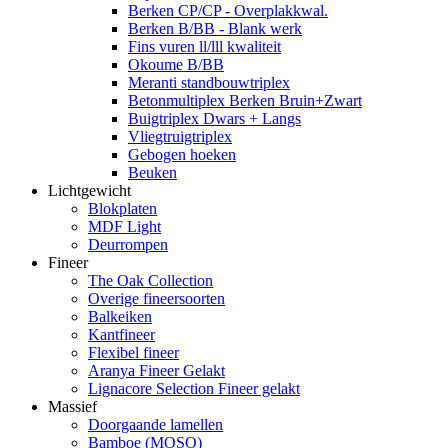
Berken CP/CP - Overplakkwal.
Berken B/BB - Blank werk
Fins vuren ll/lll kwaliteit
Okoume B/BB
Meranti standbouwtriplex
Betonmultiplex Berken Bruin+Zwart
Buigtriplex Dwars + Langs
Vliegtruigtriplex
Gebogen hoeken
Beuken
Lichtgewicht
Blokplaten
MDF Light
Deurrompen
Fineer
The Oak Collection
Overige fineersoorten
Balkeiken
Kantfineer
Flexibel fineer
Aranya Fineer Gelakt
Lignacore Selection Fineer gelakt
Massief
Doorgaande lamellen
Bamboe (MOSO)