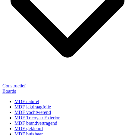
Constructief
Boards
MDF naturel
MDF lakdraagfolie
MDF vochtwerend
MDF Tricoya / Exterior
MDF brandvertragend
MDF gekleurd
MDF buigbaar