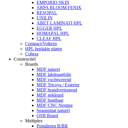
EMPORIO SKIN
ARPA BLOOM FENIX
RESOPAL
UNILIN
ABET LAMINATI HPL
EGGER HPL
HOMAPAL HPL
CLEAF HPL
Compact/Volkern
HPL beplakte platen
Cohera
Constructief
Boards
MDF naturel
MDF lakdraagfolie
MDF vochtwerend
MDF Tricoya / Exterior
MDF brandvertragend
MDF gekleurd
MDF buigbaar
MDF CNC Nesting
Spaanplaat naturel
OSB Board
Multiplex
Populieren B/BB