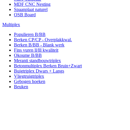
MDF CNC Nesting
Spaanplaat naturel
OSB Board
Multiplex
Populieren B/BB
Berken CP/CP - Overplakkwal.
Berken B/BB - Blank werk
Fins vuren ll/lll kwaliteit
Okoume B/BB
Meranti standbouwtriplex
Betonmultiplex Berken Bruin+Zwart
Buigtriplex Dwars + Langs
Vliegtruigtriplex
Gebogen hoeken
Beuken