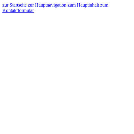
zur Startseite
zur Hauptnavigation
zum Hauptinhalt
zum
Kontaktformular