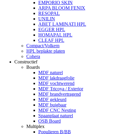
EMPORIO SKIN
ARPA BLOOM FENIX
RESOPAL
UNILIN
ABET LAMINATI HPL
EGGER HPL
HOMAPAL HPL
CLEAF HPL
Compact/Volkern
HPL beplakte platen
Cohera
Constructief
Boards
MDF naturel
MDF lakdraagfolie
MDF vochtwerend
MDF Tricoya / Exterior
MDF brandvertragend
MDF gekleurd
MDF buigbaar
MDF CNC Nesting
Spaanplaat naturel
OSB Board
Multiplex
Populieren B/BB