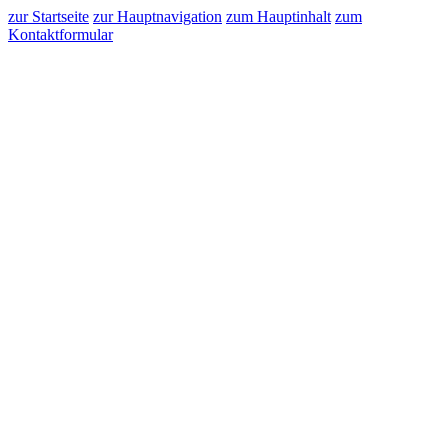
zur Startseite
zur Hauptnavigation
zum Hauptinhalt
zum
Kontaktformular