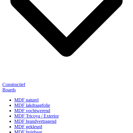
Constructief
Boards
MDF naturel
MDF lakdraagfolie
MDF vochtwerend
MDF Tricoya / Exterior
MDF brandvertragend
MDF gekleurd
MDF buigbaar