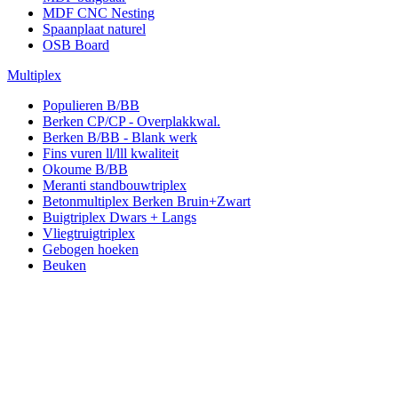
MDF CNC Nesting
Spaanplaat naturel
OSB Board
Multiplex
Populieren B/BB
Berken CP/CP - Overplakkwal.
Berken B/BB - Blank werk
Fins vuren ll/lll kwaliteit
Okoume B/BB
Meranti standbouwtriplex
Betonmultiplex Berken Bruin+Zwart
Buigtriplex Dwars + Langs
Vliegtruigtriplex
Gebogen hoeken
Beuken