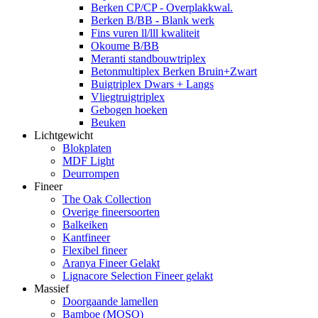
Berken CP/CP - Overplakkwal.
Berken B/BB - Blank werk
Fins vuren ll/lll kwaliteit
Okoume B/BB
Meranti standbouwtriplex
Betonmultiplex Berken Bruin+Zwart
Buigtriplex Dwars + Langs
Vliegtruigtriplex
Gebogen hoeken
Beuken
Lichtgewicht
Blokplaten
MDF Light
Deurrompen
Fineer
The Oak Collection
Overige fineersoorten
Balkeiken
Kantfineer
Flexibel fineer
Aranya Fineer Gelakt
Lignacore Selection Fineer gelakt
Massief
Doorgaande lamellen
Bamboe (MOSO)