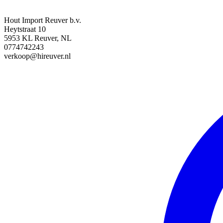
Hout Import Reuver b.v.
Heytstraat 10
5953 KL Reuver, NL
0774742243
verkoop@hireuver.nl