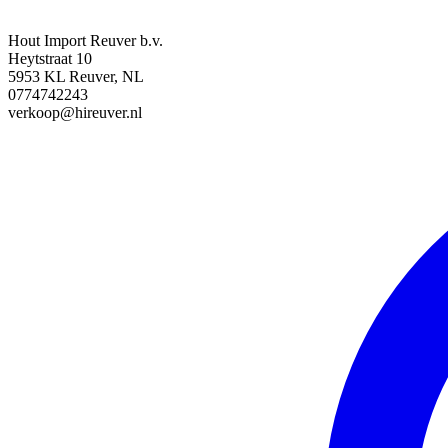
Hout Import Reuver b.v.
Heytstraat 10
5953 KL Reuver, NL
0774742243
verkoop@hireuver.nl