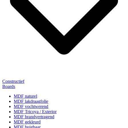
Constructief
Boards
MDF naturel
MDF lakdraagfolie
MDF vochtwerend
MDF Tricoya / Exterior
MDF brandvertragend
MDF gekleurd
MDF buigbaar