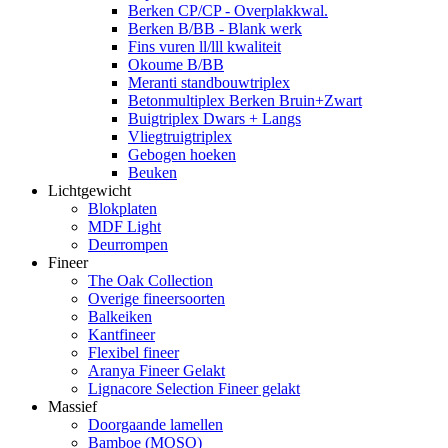
Berken CP/CP - Overplakkwal.
Berken B/BB - Blank werk
Fins vuren ll/lll kwaliteit
Okoume B/BB
Meranti standbouwtriplex
Betonmultiplex Berken Bruin+Zwart
Buigtriplex Dwars + Langs
Vliegtruigtriplex
Gebogen hoeken
Beuken
Lichtgewicht
Blokplaten
MDF Light
Deurrompen
Fineer
The Oak Collection
Overige fineersoorten
Balkeiken
Kantfineer
Flexibel fineer
Aranya Fineer Gelakt
Lignacore Selection Fineer gelakt
Massief
Doorgaande lamellen
Bamboe (MOSO)