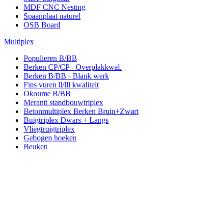
MDF CNC Nesting
Spaanplaat naturel
OSB Board
Multiplex
Populieren B/BB
Berken CP/CP - Overplakkwal.
Berken B/BB - Blank werk
Fins vuren ll/lll kwaliteit
Okoume B/BB
Meranti standbouwtriplex
Betonmultiplex Berken Bruin+Zwart
Buigtriplex Dwars + Langs
Vliegtruigtriplex
Gebogen hoeken
Beuken