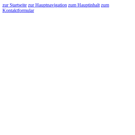
zur Startseite
zur Hauptnavigation
zum Hauptinhalt
zum
Kontaktformular