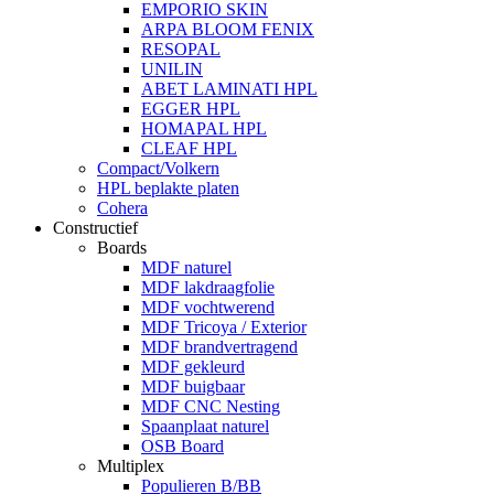
EMPORIO SKIN
ARPA BLOOM FENIX
RESOPAL
UNILIN
ABET LAMINATI HPL
EGGER HPL
HOMAPAL HPL
CLEAF HPL
Compact/Volkern
HPL beplakte platen
Cohera
Constructief
Boards
MDF naturel
MDF lakdraagfolie
MDF vochtwerend
MDF Tricoya / Exterior
MDF brandvertragend
MDF gekleurd
MDF buigbaar
MDF CNC Nesting
Spaanplaat naturel
OSB Board
Multiplex
Populieren B/BB