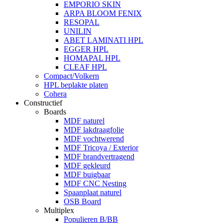
EMPORIO SKIN
ARPA BLOOM FENIX
RESOPAL
UNILIN
ABET LAMINATI HPL
EGGER HPL
HOMAPAL HPL
CLEAF HPL
Compact/Volkern
HPL beplakte platen
Cohera
Constructief
Boards
MDF naturel
MDF lakdraagfolie
MDF vochtwerend
MDF Tricoya / Exterior
MDF brandvertragend
MDF gekleurd
MDF buigbaar
MDF CNC Nesting
Spaanplaat naturel
OSB Board
Multiplex
Populieren B/BB