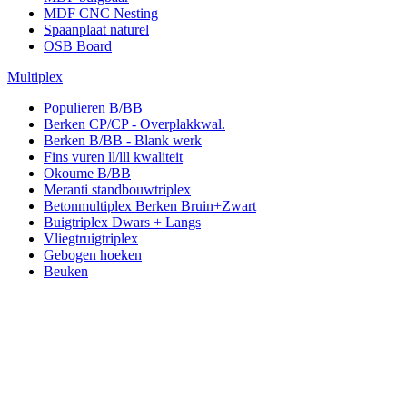
MDF CNC Nesting
Spaanplaat naturel
OSB Board
Multiplex
Populieren B/BB
Berken CP/CP - Overplakkwal.
Berken B/BB - Blank werk
Fins vuren ll/lll kwaliteit
Okoume B/BB
Meranti standbouwtriplex
Betonmultiplex Berken Bruin+Zwart
Buigtriplex Dwars + Langs
Vliegtruigtriplex
Gebogen hoeken
Beuken