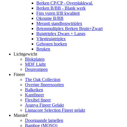
Berken CP/CP - Overplakkwal.
Berken B/BB - Blank werk
Fins vuren ll/lll kwaliteit
Okoume B/BB
Meranti standbouwtriplex
Betonmultiplex Berken Bruin+Zwart
Buigtriplex Dwars + Langs
Vliegtruigtriplex
Gebogen hoeken
Beuken
Lichtgewicht
Blokplaten
MDF Light
Deurrompen
Fineer
The Oak Collection
Overige fineersoorten
Balkeiken
Kantfineer
Flexibel fineer
Aranya Fineer Gelakt
Lignacore Selection Fineer gelakt
Massief
Doorgaande lamellen
Bamboe (MOSO)