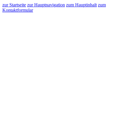
zur Startseite
zur Hauptnavigation
zum Hauptinhalt
zum
Kontaktformular