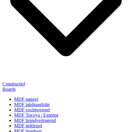
Constructief
Boards
MDF naturel
MDF lakdraagfolie
MDF vochtwerend
MDF Tricoya / Exterior
MDF brandvertragend
MDF gekleurd
MDF buigbaar