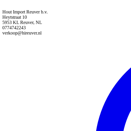
Hout Import Reuver b.v.
Heytstraat 10
5953 KL Reuver, NL
0774742243
verkoop@hireuver.nl