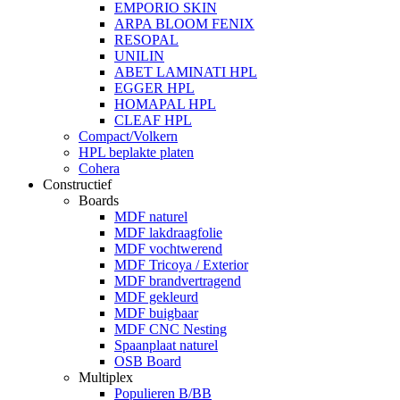
EMPORIO SKIN
ARPA BLOOM FENIX
RESOPAL
UNILIN
ABET LAMINATI HPL
EGGER HPL
HOMAPAL HPL
CLEAF HPL
Compact/Volkern
HPL beplakte platen
Cohera
Constructief
Boards
MDF naturel
MDF lakdraagfolie
MDF vochtwerend
MDF Tricoya / Exterior
MDF brandvertragend
MDF gekleurd
MDF buigbaar
MDF CNC Nesting
Spaanplaat naturel
OSB Board
Multiplex
Populieren B/BB