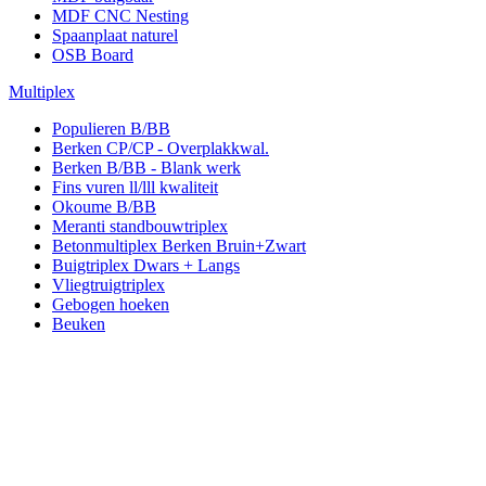
MDF CNC Nesting
Spaanplaat naturel
OSB Board
Multiplex
Populieren B/BB
Berken CP/CP - Overplakkwal.
Berken B/BB - Blank werk
Fins vuren ll/lll kwaliteit
Okoume B/BB
Meranti standbouwtriplex
Betonmultiplex Berken Bruin+Zwart
Buigtriplex Dwars + Langs
Vliegtruigtriplex
Gebogen hoeken
Beuken