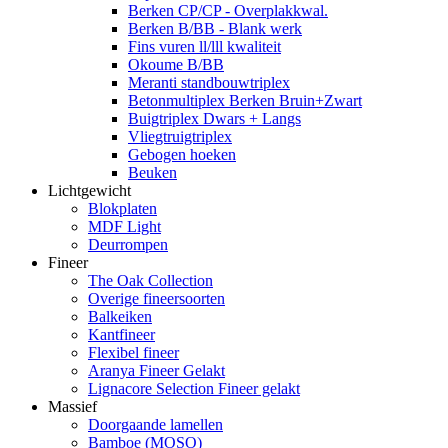
Berken CP/CP - Overplakkwal.
Berken B/BB - Blank werk
Fins vuren ll/lll kwaliteit
Okoume B/BB
Meranti standbouwtriplex
Betonmultiplex Berken Bruin+Zwart
Buigtriplex Dwars + Langs
Vliegtruigtriplex
Gebogen hoeken
Beuken
Lichtgewicht
Blokplaten
MDF Light
Deurrompen
Fineer
The Oak Collection
Overige fineersoorten
Balkeiken
Kantfineer
Flexibel fineer
Aranya Fineer Gelakt
Lignacore Selection Fineer gelakt
Massief
Doorgaande lamellen
Bamboe (MOSO)