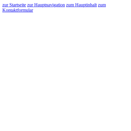
zur Startseite
zur Hauptnavigation
zum Hauptinhalt
zum
Kontaktformular