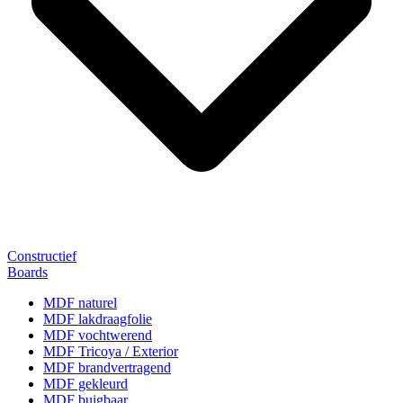
Constructief
Boards
MDF naturel
MDF lakdraagfolie
MDF vochtwerend
MDF Tricoya / Exterior
MDF brandvertragend
MDF gekleurd
MDF buigbaar