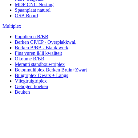
MDF CNC Nesting
Spaanplaat naturel
OSB Board
Multiplex
Populieren B/BB
Berken CP/CP - Overplakkwal.
Berken B/BB - Blank werk
Fins vuren ll/lll kwaliteit
Okoume B/BB
Meranti standbouwtriplex
Betonmultiplex Berken Bruin+Zwart
Buigtriplex Dwars + Langs
Vliegtruigtriplex
Gebogen hoeken
Beuken