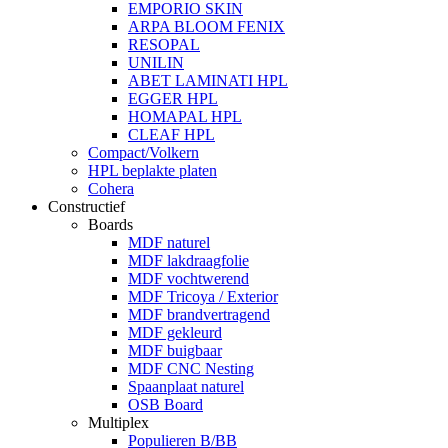
EMPORIO SKIN
ARPA BLOOM FENIX
RESOPAL
UNILIN
ABET LAMINATI HPL
EGGER HPL
HOMAPAL HPL
CLEAF HPL
Compact/Volkern
HPL beplakte platen
Cohera
Constructief
Boards
MDF naturel
MDF lakdraagfolie
MDF vochtwerend
MDF Tricoya / Exterior
MDF brandvertragend
MDF gekleurd
MDF buigbaar
MDF CNC Nesting
Spaanplaat naturel
OSB Board
Multiplex
Populieren B/BB