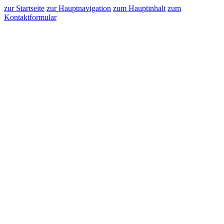
zur Startseite
zur Hauptnavigation
zum Hauptinhalt
zum
Kontaktformular