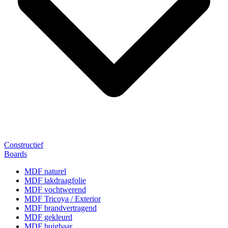
Constructief
Boards
MDF naturel
MDF lakdraagfolie
MDF vochtwerend
MDF Tricoya / Exterior
MDF brandvertragend
MDF gekleurd
MDF buigbaar