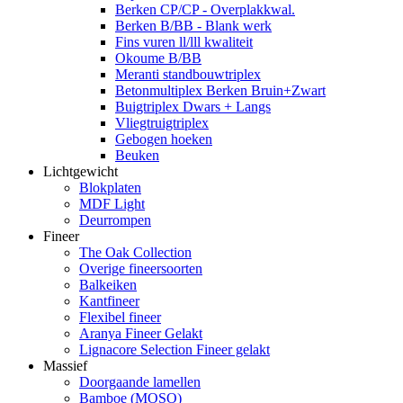
Berken CP/CP - Overplakkwal.
Berken B/BB - Blank werk
Fins vuren ll/lll kwaliteit
Okoume B/BB
Meranti standbouwtriplex
Betonmultiplex Berken Bruin+Zwart
Buigtriplex Dwars + Langs
Vliegtruigtriplex
Gebogen hoeken
Beuken
Lichtgewicht
Blokplaten
MDF Light
Deurrompen
Fineer
The Oak Collection
Overige fineersoorten
Balkeiken
Kantfineer
Flexibel fineer
Aranya Fineer Gelakt
Lignacore Selection Fineer gelakt
Massief
Doorgaande lamellen
Bamboe (MOSO)