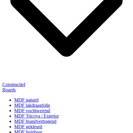
Constructief
Boards
MDF naturel
MDF lakdraagfolie
MDF vochtwerend
MDF Tricoya / Exterior
MDF brandvertragend
MDF gekleurd
MDF buigbaar