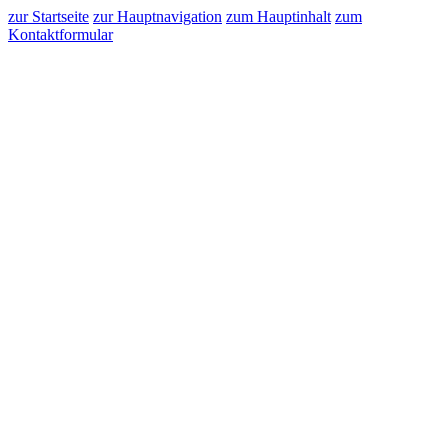
zur Startseite
zur Hauptnavigation
zum Hauptinhalt
zum
Kontaktformular