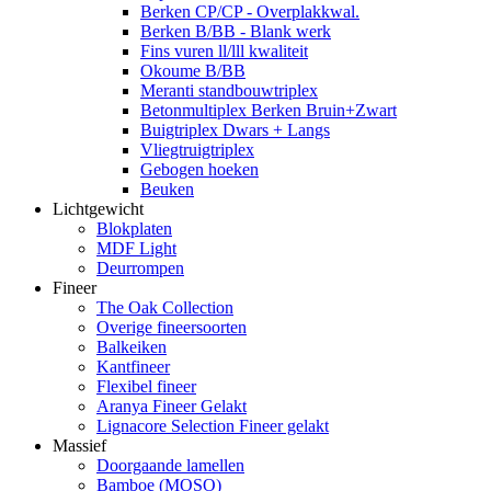
Berken CP/CP - Overplakkwal.
Berken B/BB - Blank werk
Fins vuren ll/lll kwaliteit
Okoume B/BB
Meranti standbouwtriplex
Betonmultiplex Berken Bruin+Zwart
Buigtriplex Dwars + Langs
Vliegtruigtriplex
Gebogen hoeken
Beuken
Lichtgewicht
Blokplaten
MDF Light
Deurrompen
Fineer
The Oak Collection
Overige fineersoorten
Balkeiken
Kantfineer
Flexibel fineer
Aranya Fineer Gelakt
Lignacore Selection Fineer gelakt
Massief
Doorgaande lamellen
Bamboe (MOSO)