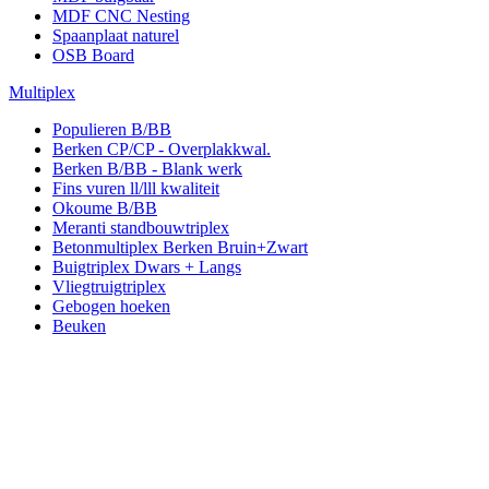
MDF CNC Nesting
Spaanplaat naturel
OSB Board
Multiplex
Populieren B/BB
Berken CP/CP - Overplakkwal.
Berken B/BB - Blank werk
Fins vuren ll/lll kwaliteit
Okoume B/BB
Meranti standbouwtriplex
Betonmultiplex Berken Bruin+Zwart
Buigtriplex Dwars + Langs
Vliegtruigtriplex
Gebogen hoeken
Beuken