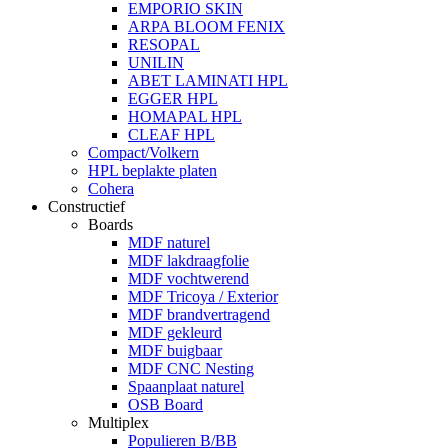
EMPORIO SKIN
ARPA BLOOM FENIX
RESOPAL
UNILIN
ABET LAMINATI HPL
EGGER HPL
HOMAPAL HPL
CLEAF HPL
Compact/Volkern
HPL beplakte platen
Cohera
Constructief
Boards
MDF naturel
MDF lakdraagfolie
MDF vochtwerend
MDF Tricoya / Exterior
MDF brandvertragend
MDF gekleurd
MDF buigbaar
MDF CNC Nesting
Spaanplaat naturel
OSB Board
Multiplex
Populieren B/BB