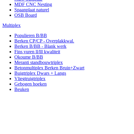
MDF CNC Nesting
Spaanplaat naturel
OSB Board
Multiplex
Populieren B/BB
Berken CP/CP - Overplakkwal.
Berken B/BB - Blank werk
Fins vuren ll/lll kwaliteit
Okoume B/BB
Meranti standbouwtriplex
Betonmultiplex Berken Bruin+Zwart
Buigtriplex Dwars + Langs
Vliegtruigtriplex
Gebogen hoeken
Beuken