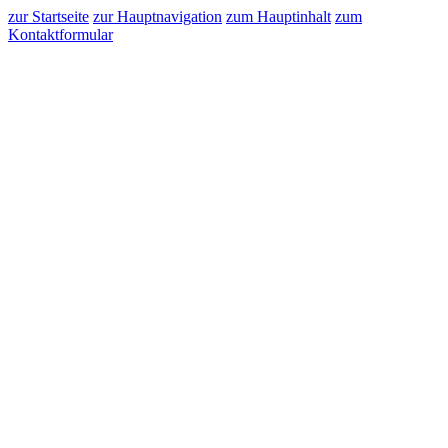
zur Startseite
zur Hauptnavigation
zum Hauptinhalt
zum
Kontaktformular