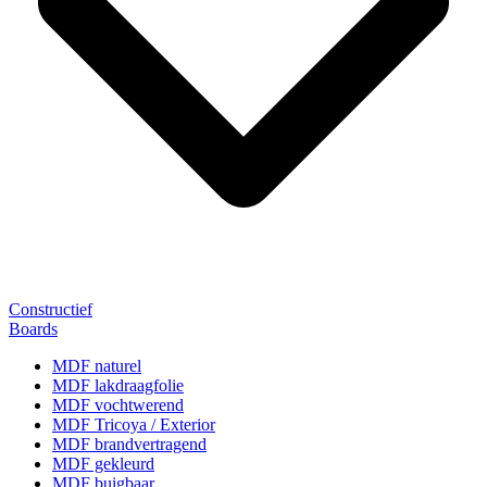
Constructief
Boards
MDF naturel
MDF lakdraagfolie
MDF vochtwerend
MDF Tricoya / Exterior
MDF brandvertragend
MDF gekleurd
MDF buigbaar