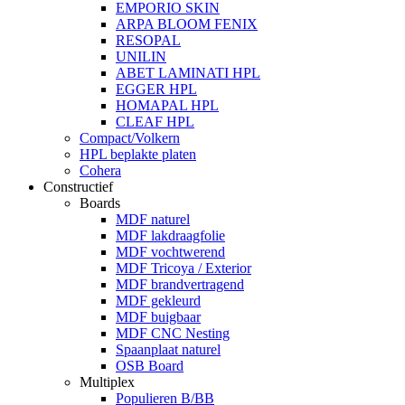
EMPORIO SKIN
ARPA BLOOM FENIX
RESOPAL
UNILIN
ABET LAMINATI HPL
EGGER HPL
HOMAPAL HPL
CLEAF HPL
Compact/Volkern
HPL beplakte platen
Cohera
Constructief
Boards
MDF naturel
MDF lakdraagfolie
MDF vochtwerend
MDF Tricoya / Exterior
MDF brandvertragend
MDF gekleurd
MDF buigbaar
MDF CNC Nesting
Spaanplaat naturel
OSB Board
Multiplex
Populieren B/BB