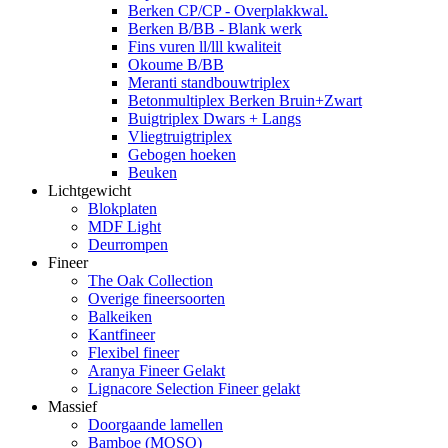
Berken CP/CP - Overplakkwal.
Berken B/BB - Blank werk
Fins vuren ll/lll kwaliteit
Okoume B/BB
Meranti standbouwtriplex
Betonmultiplex Berken Bruin+Zwart
Buigtriplex Dwars + Langs
Vliegtruigtriplex
Gebogen hoeken
Beuken
Lichtgewicht
Blokplaten
MDF Light
Deurrompen
Fineer
The Oak Collection
Overige fineersoorten
Balkeiken
Kantfineer
Flexibel fineer
Aranya Fineer Gelakt
Lignacore Selection Fineer gelakt
Massief
Doorgaande lamellen
Bamboe (MOSO)