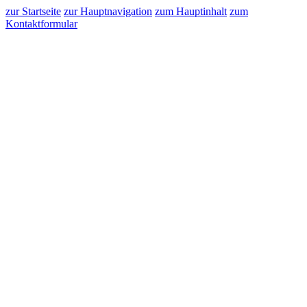
zur Startseite
zur Hauptnavigation
zum Hauptinhalt
zum
Kontaktformular