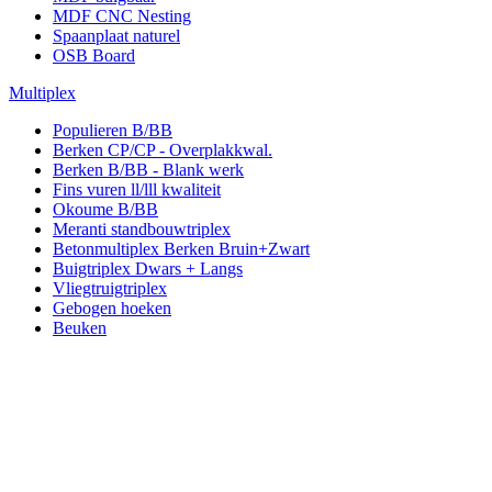
MDF CNC Nesting
Spaanplaat naturel
OSB Board
Multiplex
Populieren B/BB
Berken CP/CP - Overplakkwal.
Berken B/BB - Blank werk
Fins vuren ll/lll kwaliteit
Okoume B/BB
Meranti standbouwtriplex
Betonmultiplex Berken Bruin+Zwart
Buigtriplex Dwars + Langs
Vliegtruigtriplex
Gebogen hoeken
Beuken