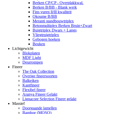
Berken CP/CP - Overplakkwal.
Berken B/BB - Blank werk
Fins vuren ll/lll kwaliteit
Okoume B/BB
Meranti standbouwtriplex
Betonmultiplex Berken Bruin+Zwart
Buigtriplex Dwars + Langs
Vliegtruigtriplex
Gebogen hoeken
Beuken
Lichtgewicht
Blokplaten
MDF Light
Deurrompen
Fineer
The Oak Collection
Overige fineersoorten
Balkeiken
Kantfineer
Flexibel fineer
Aranya Fineer Gelakt
Lignacore Selection Fineer gelakt
Massief
Doorgaande lamellen
Bamboe (MOSO)