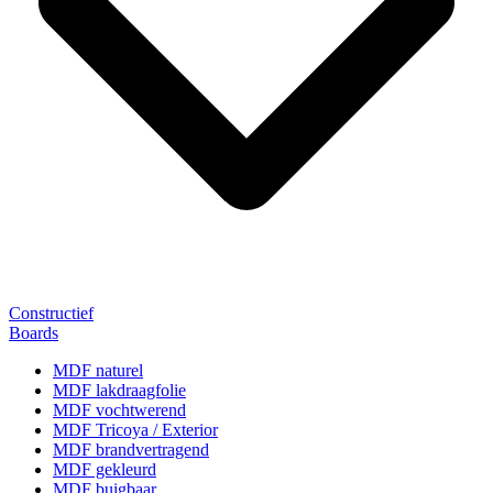
Constructief
Boards
MDF naturel
MDF lakdraagfolie
MDF vochtwerend
MDF Tricoya / Exterior
MDF brandvertragend
MDF gekleurd
MDF buigbaar