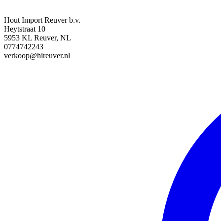
Hout Import Reuver b.v.
Heytstraat 10
5953 KL Reuver, NL
0774742243
verkoop@hireuver.nl