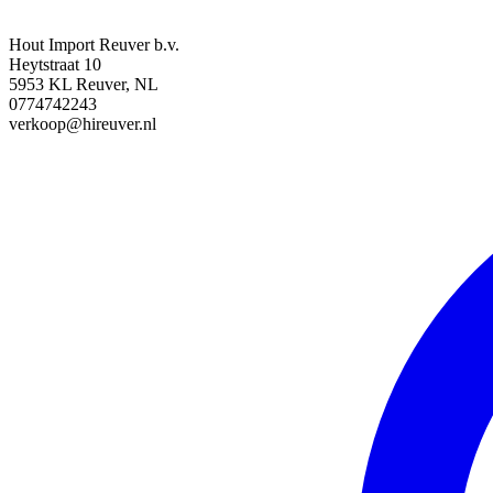
Hout Import Reuver b.v.
Heytstraat 10
5953 KL Reuver, NL
0774742243
verkoop@hireuver.nl