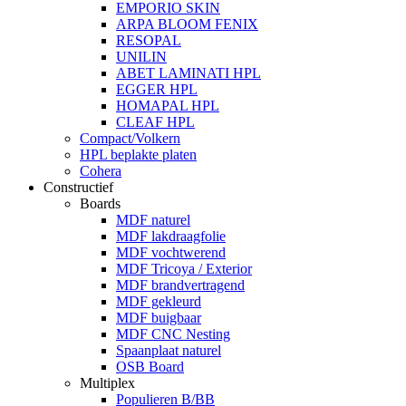
EMPORIO SKIN
ARPA BLOOM FENIX
RESOPAL
UNILIN
ABET LAMINATI HPL
EGGER HPL
HOMAPAL HPL
CLEAF HPL
Compact/Volkern
HPL beplakte platen
Cohera
Constructief
Boards
MDF naturel
MDF lakdraagfolie
MDF vochtwerend
MDF Tricoya / Exterior
MDF brandvertragend
MDF gekleurd
MDF buigbaar
MDF CNC Nesting
Spaanplaat naturel
OSB Board
Multiplex
Populieren B/BB