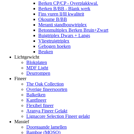
Berken CP/CP - Overplakkwal.
Berken B/BB - Blank werk
Fins vuren ll/lll kwaliteit
Okoume B/BB
Meranti standbouwtriplex
Betonmultiplex Berken Bruin+Zwart
Buigtriplex Dwars + Langs
Vliegtruigtriplex
Gebogen hoeken
Beuken
Lichtgewicht
Blokplaten
MDF Light
Deurrompen
Fineer
The Oak Collection
Overige fineersoorten
Balkeiken
Kantfineer
Flexibel fineer
Aranya Fineer Gelakt
Lignacore Selection Fineer gelakt
Massief
Doorgaande lamellen
Bamboe (MOSO)