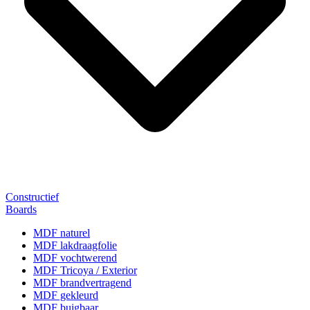
Constructief
Boards
MDF naturel
MDF lakdraagfolie
MDF vochtwerend
MDF Tricoya / Exterior
MDF brandvertragend
MDF gekleurd
MDF buigbaar