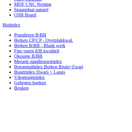
MDF CNC Nesting
Spaanplaat naturel
OSB Board
Multiplex
Populieren B/BB
Berken CP/CP - Overplakkwal.
Berken B/BB - Blank werk
Fins vuren ll/lll kwaliteit
Okoume B/BB
Meranti standbouwtriplex
Betonmultiplex Berken Bruin+Zwart
Buigtriplex Dwars + Langs
Vliegtruigtriplex
Gebogen hoeken
Beuken