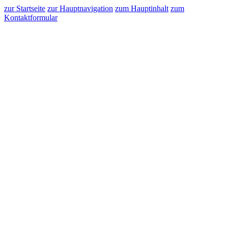
zur Startseite
zur Hauptnavigation
zum Hauptinhalt
zum
Kontaktformular